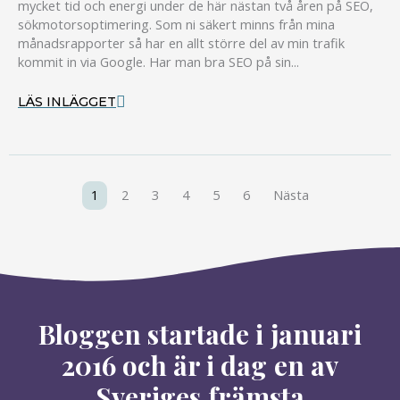
mycket tid och energi under de här nästan två åren på SEO,
sökmotorsoptimering. Som ni säkert minns från mina
månadsrapporter så har en allt större del av min trafik
kommit in via Google. Har man bra SEO på sin...
LÄS INLÄGGET
1
2
3
4
5
6
Nästa
Bloggen startade i januari
2016 och är i dag en av
Sveriges främsta