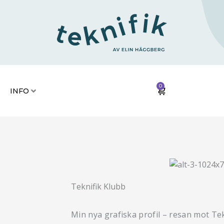
RIER
KONTAKT
INFO
0
VARUKORG
INFO
Teknifik Klubb
Min nya grafiska profil – resan mot Tekn