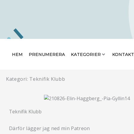
Hoppa
HEM
PRENUMERERA
KATEGO
till
innehåll
HEM
PRENUMERERA
KATEGORIER
KONTAKT
Kategori: Teknifik Klubb
Teknifik Klubb
Därför lägger jag ned min Patreon