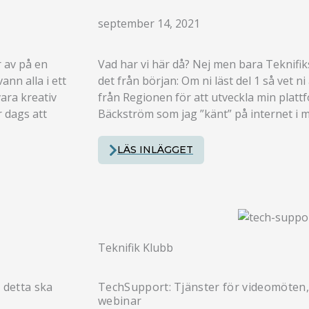
september 14, 2021
r av på en
Vad har vi här då? Nej men bara Teknifiks 
nn alla i ett
det från början: Om ni läst del 1 så vet ni
ara kreativ
från Regionen för att utveckla min plattf
r dags att
Bäckström som jag ”känt” på internet i m
LÄS INLÄGGET
Teknifik Klubb
 detta ska
TechSupport: Tjänster för videomöten,
webinar