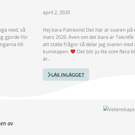
april 2, 2020
änga med, så
Hej kära Patreons! Det här är svaren på
ag gjorde för
mars 2020. Även om det bara är Teknifi
garna till.
att ställa frågor så delar jag svaren med 
kunskapen.
Det blir ju lite som flera b
är...
LÄS INLÄGGET
 en av