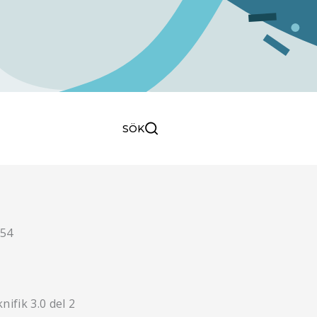
0
VARUKORG
SÖK
SÖK
ifik 3.0 del 2