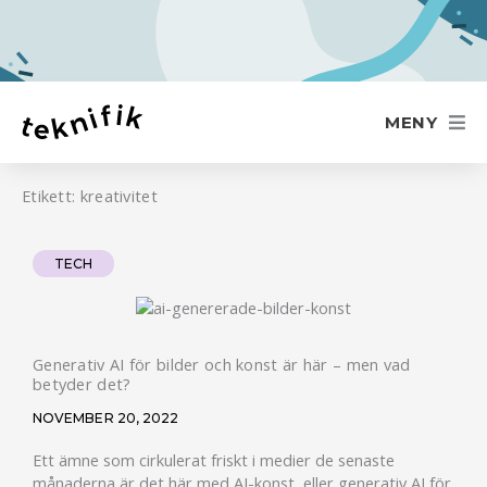
Hoppa
till
innehåll
MENY
Etikett: kreativitet
TECH
Generativ AI för bilder och konst är här – men vad
betyder det?
NOVEMBER 20, 2022
Ett ämne som cirkulerat friskt i medier de senaste
månaderna är det här med AI-konst, eller generativ AI för