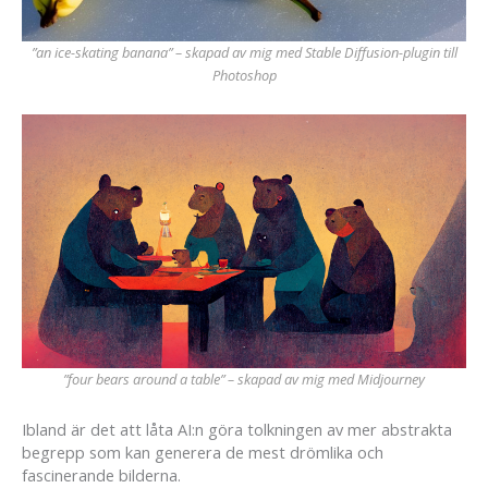
”an ice-skating banana” – skapad av mig med Stable Diffusion-plugin till
Photoshop
”four bears around a table” – skapad av mig med Midjourney
Ibland är det att låta AI:n göra tolkningen av mer abstrakta
begrepp som kan generera de mest drömlika och
fascinerande bilderna.