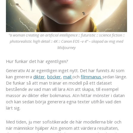
”a woman creating an artificial intelligence :: futuristic :: science fiction ::
photorealistic high detail :: 4K :: Canon EOS –v 4” – skapad av mig med
Midjourney
Hur funkar det här
egentligen?
Generativ AI är egentligen inget nytt. Det har funnits AI som
kan generera
dikter
,
böcker
,
mail
och
filmmanus
sedan länge.
De funkar så att man tränar en modell på ett dataset
bestående av vad man vill lära AI:n att skapa, till exempel
massor av dikter eller bokmanus. AI:n hittar mönster i datan
och kan sedan börja generera egna texter utifrån vad den
lärt sig.
Med tiden, ju mer sofistikerade de här modellerna blir och
när människor hjälper AI:n genom att värdera resultaten,