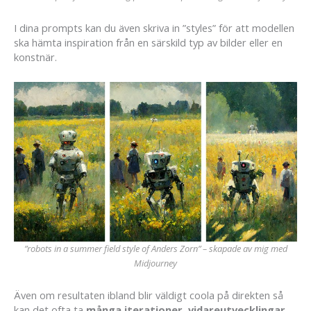
I dina prompts kan du även skriva in ”styles” för att modellen
ska hämta inspiration från en särskild typ av bilder eller en
konstnär.
”robots in a summer field style of Anders Zorn” – skapade av mig med
Midjourney
Även om resultaten ibland blir väldigt coola på direkten så
kan det ofta ta
många iterationer, vidareutvecklingar