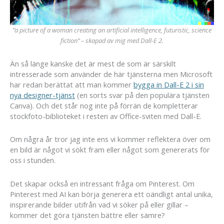
”a picture of a woman creating an artificial intelligence, futuristic, science
fiction” – skapad av mig med Dall-E 2.
Än så länge kanske det är mest de som är särskilt
intresserade som använder de här tjänsterna men Microsoft
har redan berättat att man kommer
bygga in Dall-E 2 i sin
nya designer-tjänst
(en sorts svar på den populära tjänsten
Canva). Och det står nog inte på förrän de kompletterar
stockfoto-biblioteket i resten av Office-sviten med Dall-E.
Om några år tror jag inte ens vi kommer reflektera över om
en bild är något vi sökt fram eller något som genererats för
oss i stunden.
Det skapar också en intressant fråga om Pinterest. Om
Pinterest med AI kan börja generera ett oändligt antal unika,
inspirerande bilder utifrån vad vi söker på eller gillar –
kommer det göra tjänsten bättre eller sämre?