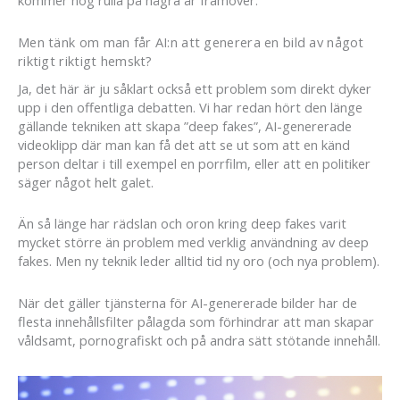
kommer nog rulla på några år framöver.
Men tänk om man får AI:n att generera en bild av något
riktigt riktigt hemskt?
Ja, det här är ju såklart också ett problem som direkt dyker
upp i den offentliga debatten. Vi har redan hört den länge
gällande tekniken att skapa ”deep fakes”, AI-genererade
videoklipp där man kan få det att se ut som att en känd
person deltar i till exempel en porrfilm, eller att en politiker
säger något helt galet.
Än så länge har rädslan och oron kring deep fakes varit
mycket större än problem med verklig användning av deep
fakes. Men ny teknik leder alltid tid ny oro (och nya problem).
När det gäller tjänsterna för AI-genererade bilder har de
flesta innehållsfilter pålagda som förhindrar att man skapar
våldsamt, pornografiskt och på andra sätt stötande innehåll.