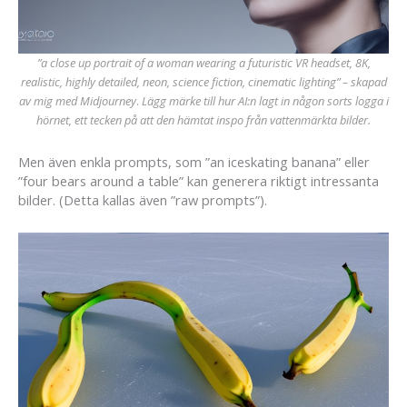
”a close up portrait of a woman wearing a futuristic VR headset, 8K,
realistic, highly detailed, neon, science fiction, cinematic lighting” – skapad
av mig med Midjourney
.
Lägg märke till hur AI:n lagt in någon sorts logga i
hörnet, ett tecken på att den hämtat inspo från vattenmärkta bilder.
Men även enkla prompts, som ”an iceskating banana” eller
”four bears around a table” kan generera riktigt intressanta
bilder. (Detta kallas även ”raw prompts”).