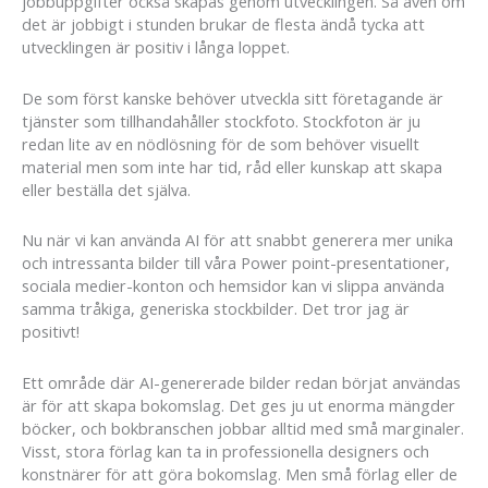
jobbuppgifter också skapas genom utvecklingen. Så även om
det är jobbigt i stunden brukar de flesta ändå tycka att
utvecklingen är positiv i långa loppet.
De som först kanske behöver utveckla sitt företagande är
tjänster som tillhandahåller stockfoto. Stockfoton är ju
redan lite av en nödlösning för de som behöver visuellt
material men som inte har tid, råd eller kunskap att skapa
eller beställa det själva.
Nu när vi kan använda AI för att snabbt generera mer unika
och intressanta bilder till våra Power point-presentationer,
sociala medier-konton och hemsidor kan vi slippa använda
samma tråkiga, generiska stockbilder. Det tror jag är
positivt!
Ett område där AI-genererade bilder redan börjat användas
är för att skapa bokomslag. Det ges ju ut enorma mängder
böcker, och bokbranschen jobbar alltid med små marginaler.
Visst, stora förlag kan ta in professionella designers och
konstnärer för att göra bokomslag. Men små förlag eller de