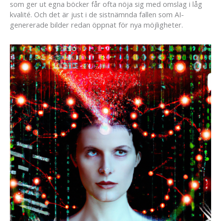
som ger ut egna böcker får ofta nöja sig med omslag i låg
kvalité. Och det är just i de sistnämnda fallen som AI-
genererade bilder redan öppnat för nya möjligheter.