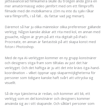
jätteavancerad filmkamera skulle du troligen ändå göra en
mer amatörmässig video jämfört med om ett filmproffs
filmade med din mobilkamera. (Om nu inte du själv råkar
vara filmproffs, i så fall… du fattar vad jag menar!).
Däremot så har ju olika människor olika preferenser gällande
verktyg. Någon kanske älskar att rita med kol, en annan med
gouache, någon är grym på att rita digitalt på iPad i
Procreate, en annan är fantastisk på att skapa konst med
foton i Photoshop.
Med de nya AI-verktygen kommer en ny grupp konstnärer
och designers stiga fram som tilltalas av just det här
verktyget. Och det häftiga är ju att det inte krävs öga-hand-
koordination – vilket öppnar upp skaparmöjligheterna för
personer som tidigare kanske haft svårt att uttrycka sig
visuellt.
Så de nya tjänsterna är redan, och kommer att bli, ett
verktyg som en del konstnärer och designers kommer
använda sig av i sitt skapande. Och såklart personer som