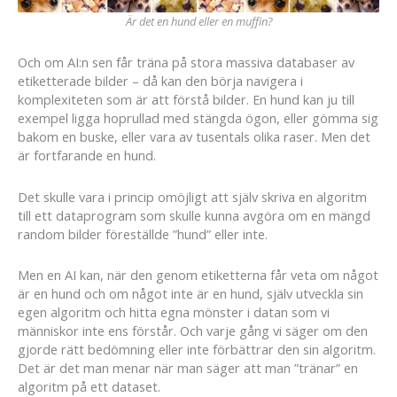
Är det en hund eller en muffin?
Och om AI:n sen får träna på stora massiva databaser av
etiketterade bilder – då kan den börja navigera i
komplexiteten som är att förstå bilder. En hund kan ju till
exempel ligga hoprullad med stängda ögon, eller gömma sig
bakom en buske, eller vara av tusentals olika raser. Men det
är fortfarande en hund.
Det skulle vara i princip omöjligt att själv skriva en algoritm
till ett dataprogram som skulle kunna avgöra om en mängd
random bilder föreställde ”hund” eller inte.
Men en AI kan, när den genom etiketterna får veta om något
är en hund och om något inte är en hund, själv utveckla sin
egen algoritm och hitta egna mönster i datan som vi
människor inte ens förstår. Och varje gång vi säger om den
gjorde rätt bedömning eller inte förbättrar den sin algoritm.
Det är det man menar när man säger att man ”tränar” en
algoritm på ett dataset.