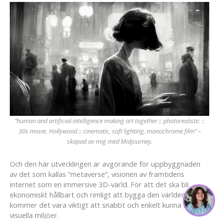
”human and artificial-intelligence making art together :: photorealistic ::
30s movie, Hollywood :: cinematic, soft lighting, monochrome film” –
skapad av mig med Midjourney.
Och den här utvecklingen är avgörande för uppbyggnaden
av det som kallas ”metaverse”, visionen av framtidens
internet som en immersive 3D-värld. För att det ska bli
ekonomiskt hållbart och rimligt att bygga den världen
kommer det vara viktigt att snabbt och enkelt kunna skapa
visuella miljöer.