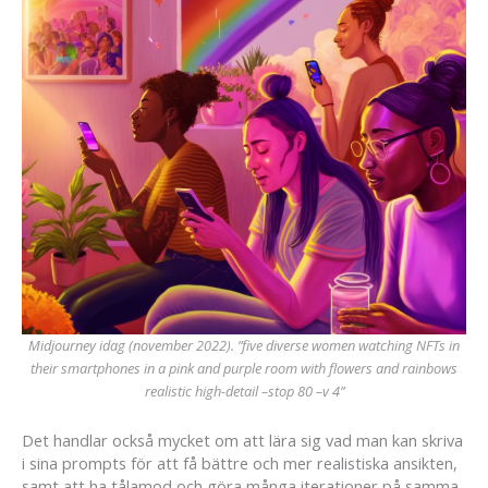
Midjourney idag (november 2022). ”five diverse women watching NFTs in
their smartphones in a pink and purple room with flowers and rainbows
realistic high-detail –stop 80 –v 4”
Det handlar också mycket om att lära sig vad man kan skriva
i sina prompts för att få bättre och mer realistiska ansikten,
samt att ha tålamod och göra många iterationer på samma