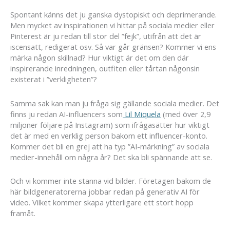
Spontant känns det ju ganska dystopiskt och deprimerande.
Men mycket av inspirationen vi hittar på sociala medier eller
Pinterest är ju redan till stor del ”fejk”, utifrån att det är
iscensatt, redigerat osv. Så var går gränsen? Kommer vi ens
märka någon skillnad? Hur viktigt är det om den där
inspirerande inredningen, outfiten eller tårtan någonsin
existerat i ”verkligheten”?
Samma sak kan man ju fråga sig gällande sociala medier. Det
finns ju redan AI-influencers som
Lil Miquela
(med över 2,9
miljoner följare på Instagram) som ifrågasätter hur viktigt
det är med en verklig person bakom ett influencer-konto.
Kommer det bli en grej att ha typ ”AI-märkning” av sociala
medier-innehåll om några år? Det ska bli spännande att se.
Och vi kommer inte stanna vid bilder. Företagen bakom de
här bildgeneratorerna jobbar redan på generativ AI för
video. Vilket kommer skapa ytterligare ett stort hopp
framåt.