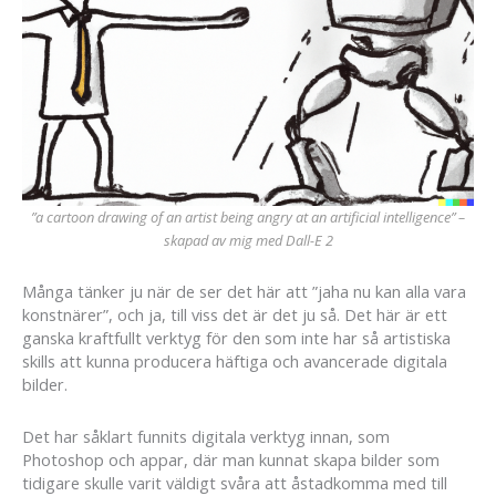
”a cartoon drawing of an artist being angry at an artificial intelligence” –
skapad av mig med Dall-E 2
Många tänker ju när de ser det här att ”jaha nu kan alla vara
konstnärer”, och ja, till viss det är det ju så. Det här är ett
ganska kraftfullt verktyg för den som inte har så artistiska
skills att kunna producera häftiga och avancerade digitala
bilder.
Det har såklart funnits digitala verktyg innan, som
Photoshop och appar, där man kunnat skapa bilder som
tidigare skulle varit väldigt svåra att åstadkomma med till