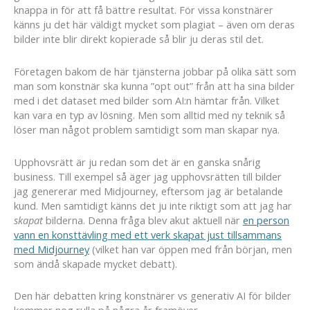
knappa in för att få bättre resultat. För vissa konstnärer
känns ju det här väldigt mycket som plagiat – även om deras
bilder inte blir direkt kopierade så blir ju deras stil det.
Företagen bakom de här tjänsterna jobbar på olika sätt som
man som konstnär ska kunna ”opt out” från att ha sina bilder
med i det dataset med bilder som AI:n hämtar från. Vilket
kan vara en typ av lösning. Men som alltid med ny teknik så
löser man något problem samtidigt som man skapar nya.
Upphovsrätt är ju redan som det är en ganska snårig
business. Till exempel så äger jag upphovsrätten till bilder
jag genererar med Midjourney, eftersom jag är betalande
kund. Men samtidigt känns det ju inte riktigt som att jag har
skapat
bilderna. Denna fråga blev akut aktuell när
en person
vann en konsttävling med ett verk skapat just tillsammans
med Midjourney
(vilket han var öppen med från början, men
som ändå skapade mycket debatt).
Den här debatten kring konstnärer vs generativ AI för bilder