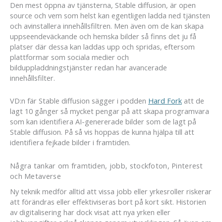
Den mest öppna av tjänsterna, Stable diffusion, är open
source och vem som helst kan egentligen ladda ned tjänsten
och avinstallera innehållsfiltren. Men även om de kan skapa
uppseendeväckande och hemska bilder så finns det ju få
platser där dessa kan laddas upp och spridas, eftersom
plattformar som sociala medier och
bilduppladdningstjänster redan har avancerade
innehållsfilter.
VD:n fär Stable diffusion sägger i podden
Hard Fork
att de
lagt 10 gånger så mycket pengar på att skapa programvara
som kan identifiera AI-genererade bilder som de lagt på
Stable diffusion. På så vis hoppas de kunna hjälpa till att
identifiera fejkade bilder i framtiden.
Några tankar om framtiden, jobb, stockfoton, Pinterest
och Metaverse
Ny teknik medför alltid att vissa jobb eller yrkesroller riskerar
att förändras eller effektiviseras bort på kort sikt. Historien
av digitalisering har dock visat att nya yrken eller