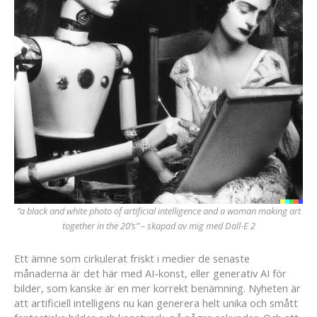
”a black and white photo of artificial intelligence and a woman making art
together in the 20’s” – skapad av mig med Dall-E 2
Ett ämne som cirkulerat friskt i medier de senaste
månaderna är det här med AI-konst, eller generativ AI för
bilder, som kanske är en mer korrekt benämning. Nyheten är
att artificiell intelligens nu kan generera helt unika och smått