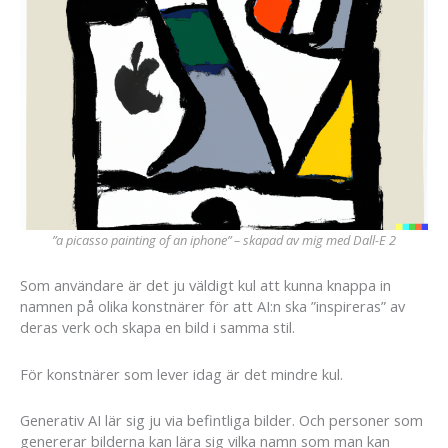
”a picasso painting of an iphone” – skapad av mig med Dall-E 2
Som användare är det ju väldigt kul att kunna knappa in
namnen på olika konstnärer för att AI:n ska ”inspireras” av
deras verk och skapa en bild i samma stil.
För konstnärer som lever idag är det mindre kul.
Generativ AI lär sig ju via befintliga bilder. Och personer som
genererar bilderna kan lära sig vilka namn som man kan