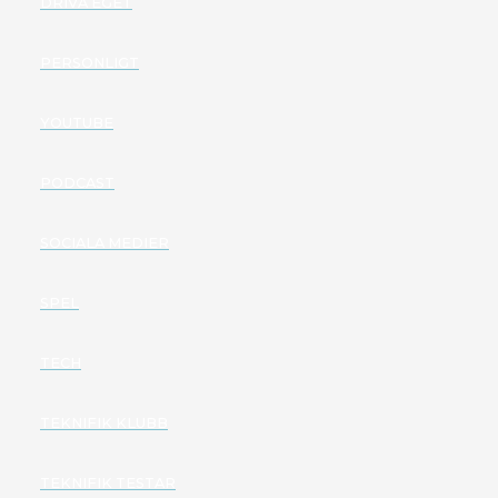
DRIVA EGET
PERSONLIGT
YOUTUBE
PODCAST
SOCIALA MEDIER
SPEL
TECH
TEKNIFIK KLUBB
TEKNIFIK TESTAR