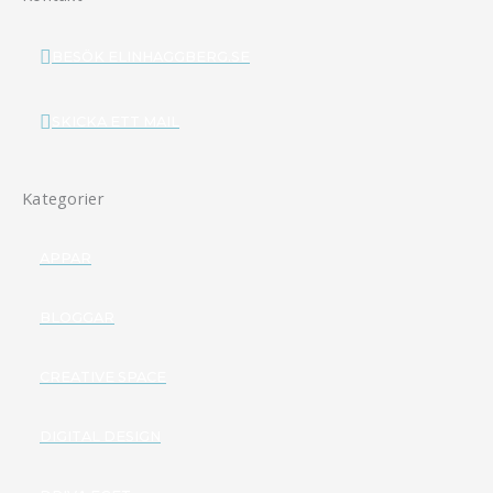
BESÖK ELINHAGGBERG.SE
SKICKA ETT MAIL
Kategorier
APPAR
BLOGGAR
CREATIVE SPACE
DIGITAL DESIGN