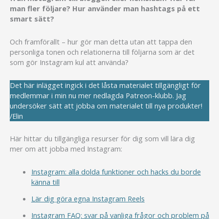
man fler följare? Hur använder man hashtags på ett
smart sätt?
Och framförallt – hur gör man detta utan att tappa den
personliga tonen och relationerna till följarna som är det
som gör Instagram kul att använda?
Det här inlägget ingick i det låsta materialet tillgängligt för
medlemmar i min nu mer nedlagda Patreon-klubb. Jag
undersöker sätt att jobba om materialet till nya produkter!
/Elin
Här hittar du tillgängliga resurser för dig som vill lära dig
mer om att jobba med Instagram:
Instagram: alla dolda funktioner och hacks du borde
känna till
Lär dig göra egna Instagram Reels
Instagram FAQ: svar på vanliga frågor och problem på