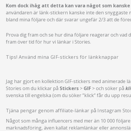
Kom dock ihåg att detta kan vara något som kanske gö
användaren är länk-stickern kanske inte den snyggaste m
bland mina följare och där svarar ungefär 2/3 att de för
Prova dig fram och se hur dina följare reagerar och vad
fram över tid för hur vi länkar i Stories.
Tips! Använd mina GIF-stickers för länkknappar
Jag har gjort en kollektion GIF-stickers med animerade l
Stories om du klickar på
Stickers
>
GIF
> och söker på
kl
svenska till engelska (om du söker ”klick” får du upp resul
Tjäna pengar genom affiliate-länkar på Instagram Sto
Något som många influencers med mer än 10 000 följare g
marknadsföring, även kallat reklamlänkar eller annonslän