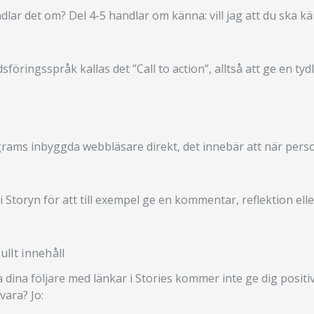
lar det om? Del 4-5 handlar om känna: vill jag att du ska kä
föringsspråk kallas det ”Call to action”, alltså att ge en ty
rams inbyggda webbläsare direkt, det innebär att när persone
 i Storyn för att till exempel ge en kommentar, reflektion el
ullt innehåll
ina följare med länkar i Stories kommer inte ge dig positiva
vara? Jo: