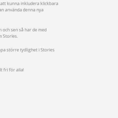
, att kunna inkludera klickbara
a man använda denna nya
len och sen så har de med
m Stories.
pa större tydlighet i Stories
fri för alla!