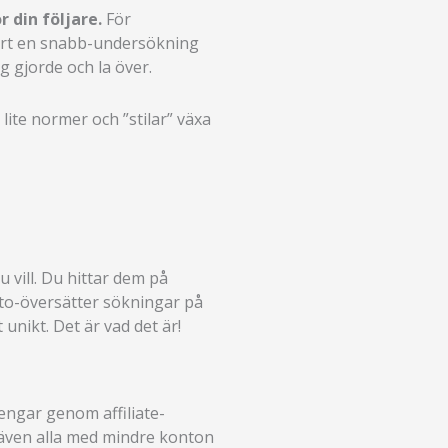
r din följare.
För
jort en snabb-undersökning
 gjorde och la över.
ite normer och ”stilar” växa
 vill. Du hittar dem på
uto-översätter sökningar på
 unikt. Det är vad det är!
engar genom affiliate-
n även alla med mindre konton