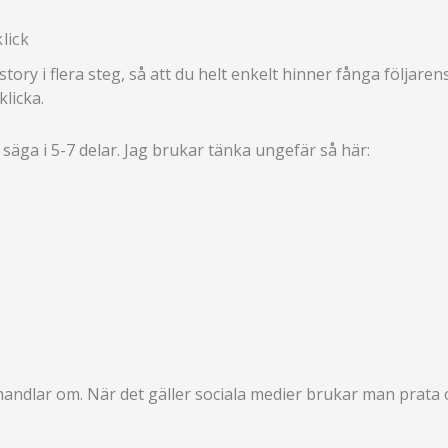
lick
n story i flera steg, så att du helt enkelt hinner fånga följ
licka.
äga i 5-7 delar. Jag brukar tänka ungefär så här:
t handlar om. När det gäller sociala medier brukar man prata 