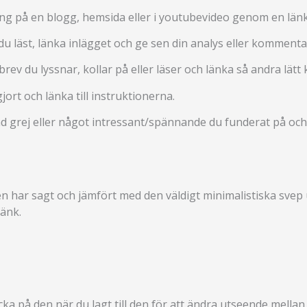
ing på en blogg, hemsida eller i youtubevideo genom en länk
du läst, länka inlägget och ge sen din analys eller kommenta
v du lyssnar, kollar på eller läser och länka så andra lätt k
jort och länka till instruktionerna.
d grej eller något intressant/spännande du funderat på och 
n har sagt och jämfört med den väldigt minimalistiska svep
länk.
a på den när du lagt till den för att ändra utseende mellan