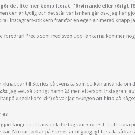
r det lite mer komplicerat, förvirrande eller rörigt fö
en den är tydlig och det står var länken går osv. Jag har g
edrar Instagram-stickern framför en egen animerad knapp jag
 de föredrar! Precis som med svep upp-länkarna kommer nog l
änkknappar till Stories på svenska som du kan använda om du
ickz
. Jag vet, så töntigt namn 😅 men eftersom Instagram a
tat på engelska ”click”) så var jag tvungen att hitta på något
ries
jort länge är att använda Instagram Stories för att tjäna p
kar. Nu när länkar på Stories är tillgängligt för alla så ka