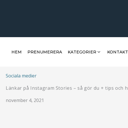
Hoppa
HEM
PRENUMERERA
KATEGORIER
KON
till
innehåll
HEM
PRENUMERERA
KATEGORIER
KONTAKT
Sociala medier
Länkar på Instagram Stories – så gör du + tips och 
november 4, 2021