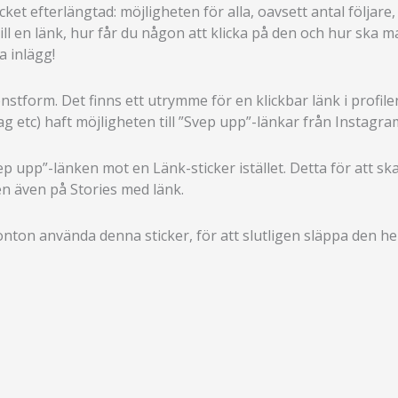
et efterlängtad: möjligheten för alla, oavsett antal följare
till en länk, hur får du någon att klicka på den och hur sk
a inlägg!
onstform. Det finns ett utrymme för en klickbar länk i profi
tag etc) haft möjligheten till ”Svep upp”-länkar från Instagra
p upp”-länken mot en Länk-sticker istället. Detta för att ska
n även på Stories med länk.
nton använda denna sticker, för att slutligen släppa den helt 