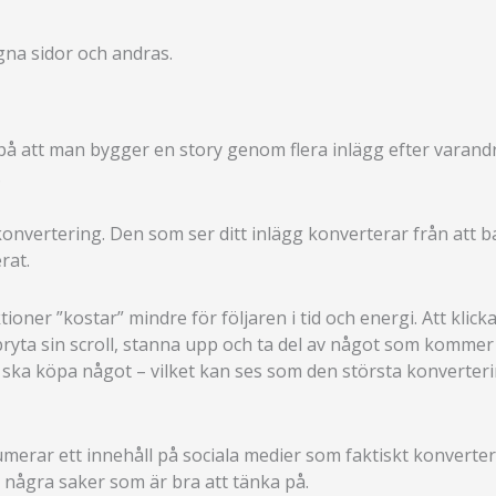
egna sidor och andras.
å att man bygger en story genom flera inlägg efter varandr
.
onvertering. Den som ser ditt inlägg konverterar från att bara 
rat.
oner ”kostar” mindre för följaren i tid och energi. Att klick
ryta sin scroll, stanna upp och ta del av något som kommer 
nen ska köpa något – vilket kan ses som den största konvert
merar ett innehåll på sociala medier som faktiskt konverter
et några saker som är bra att tänka på.