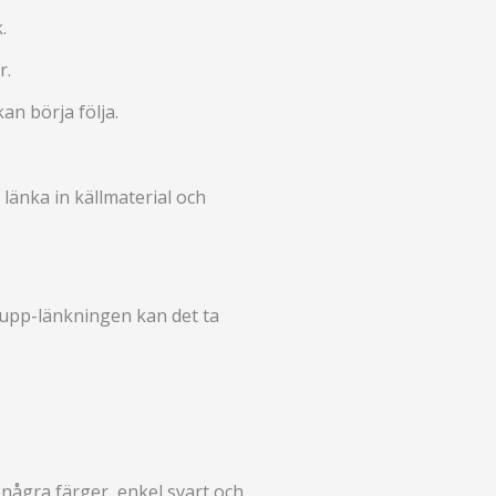
.
r.
an börja följa.
länka in källmaterial och
 upp-länkningen kan det ta
 några färger, enkel svart och