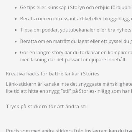
Ge tips eller kunskap i Storyn och erbjud fördjupn
Berätta om en intressant artikel eller blogginlägg 
Tipsa om poddar, youtubekanaler eller bra nyhetsbre
Berätta om en maträtt du lagat eller ett pyssel du g
Gör en längre story där du förklarar en komplicera
mer-läsning där det passar för djupare innehåll.
Kreativa hacks för bättre länkar i Stories
Länk-stickern är kanske inte det snyggaste mänsklighete
lite tid att hitta en snygg ”stil” på Stories-inlägg som har 
Tryck på stickern för att ändra stil
Precis som med andra stickers från Instagram kan du tryck