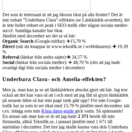
Det som är intressant är att jag liksom ökat på alla fronter? Det är
inte enbart ”Underbara Clara”-effekten (se Länkkärlek-avsnittet), det
är inte heller enbart en peak i SEO-trafik eller någon sociala medier-
succé. Samtliga kanaler har ökat.
Jämfört med december ser det ut så här:
Organic Search
(Google-träffar): ➕15,79 %
Direct
(när du knappar in www.teknifik.se i webbläsaren):
➕
19,39
%
Referral
(länkar från andra sajter):
➕
34,57 %
Social
(länkar från sociala medier): ➕ 48,70 % (obs att jag hade
ovanligt lågt från sociala medier i december)
Underbara Clara- och Amelia-effekten?
Men ja, man kan ju se att länkkärleken absolut gjort sitt här. Jag tror
också att det kan vara så att i och med att jag fått så grym länkkärlek
på senaste tiden så har min page rank gått upp? För min Google-
trafik har ju som ni ser ökat med 15,79 % jämfört med december, när
t.ex. inlägg som min
Köpa dator-guide
gick varm. Så spännande!
En annan sak man kan se är att jag hade
2 371
besök till min
förstasida, alltså Teknifik.se, i januari jämfört med 1 671 till
startsidan i december. Det tror jag skulle kunna vara dels Underbara