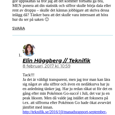
gör uppskattas så tror jag att det kommer fortsätta gå bra,
MEN ponera att din statistik och siffror skulle börja dala eller
rent av droppa – skulle det kännas jobbigare att skriva dessa
inlägg då? Tänker bara att det skulle vara intressant att höra
hur du ser på saken 🙂
SVARA
Elin Häggberg // Teknifik
8 februari, 2017 kl. 10:59
Tack!!!
Ja det är väldigt transparent, men jag tror man kan lära
sig något av alla siffror och även en nedåtkurva har ju
en anledning tänker jag. Har ju redan råkat ut för det en
gång efter min Pokémon Go-succé i Juli, det var ju en
peak liksom. Men då valde jag istället att fokusera på
t.ex. att siffrorna efter Pokémon Go hade ökat avsevärt
jämfört med innan.
http://teknifik.se/2016/10/manadsrapport-september-