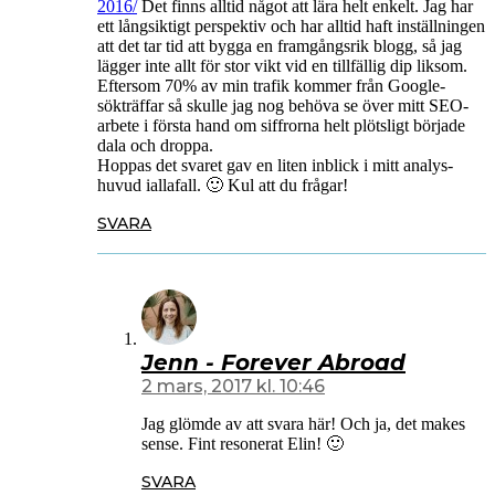
2016/
Det finns alltid något att lära helt enkelt. Jag har
ett långsiktigt perspektiv och har alltid haft inställningen
att det tar tid att bygga en framgångsrik blogg, så jag
lägger inte allt för stor vikt vid en tillfällig dip liksom.
Eftersom 70% av min trafik kommer från Google-
sökträffar så skulle jag nog behöva se över mitt SEO-
arbete i första hand om siffrorna helt plötsligt började
dala och droppa.
Hoppas det svaret gav en liten inblick i mitt analys-
huvud iallafall. 🙂 Kul att du frågar!
SVARA
Jenn - Forever Abroad
2 mars, 2017 kl. 10:46
Jag glömde av att svara här! Och ja, det makes
sense. Fint resonerat Elin! 🙂
SVARA