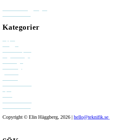
Besök elinhaggberg.se
skicka ett mail
Kategorier
Appar
Bloggar
Creative space
Digital design
Driva eget
Personligt
youtube
Podcast
Sociala medier
Spel
Tech
Teknifik klubb
Teknifik testar
Copyright © Elin Häggberg, 2026 |
hello@teknifik.se