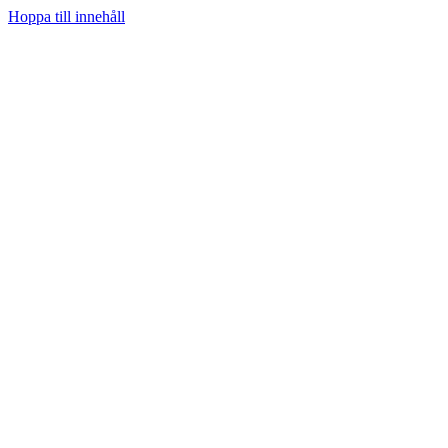
Hoppa till innehåll
Hem
Prenumerera
Kategorier
Youtube
Teknifik Testar
Teknifik Klubb
Tech
Spel
Sociala medier
Podcast
Personligt