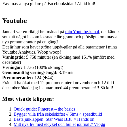
Yay massa nya gillare på Facebooksidan! Alltid kul!
Youtube
Januari var en riktigt bra månad på
min Youtube-kanal
, det kändes
som att något liksom lossnade lite grann och plötsligt kom massa
nya prenumeranter på en gång?
Det är hur som haver gröna uppåt-pilar på alla parametrar i mina
Youtube Analytics. Woop woop!
Visningstid:
5 758 minuter (en ökning med 151% jämfört med
december)
Visningar:
1 736 (100% ökning!)
Genomsnittlig visningslängd:
3:19 min
Prenumeranter:
124 (➕44)
Från att ha ökat med 12 prenumeranter i november och 12 till i
december ökade jag i januari med 44 prenumeranter!!! Så kul!
Mest visade klippen:
Quick guide: Pinterest – the basics
Bygger villa från sekelskiftet // Sims 4 speedbuild
Bästa julklappen: Star Wars BB8 // Hands on
Mitt nya liv med elcykel och bullet journal // Vlogg