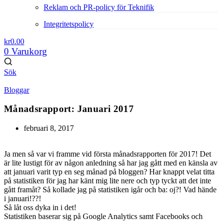
Reklam och PR-policy för Teknifik
Integritetspolicy
kr
0.00
0
Varukorg
Sök
Bloggar
Månadsrapport: Januari 2017
februari 8, 2017
Ja men så var vi framme vid första månadsrapporten för 2017! Det
är lite lustigt för av någon anledning så har jag gått med en känsla av
att januari varit typ en seg månad på bloggen? Har knappt velat titta
på statistiken för jag har känt mig lite nere och typ tyckt att det inte
gått framåt? Så kollade jag på statistiken igår och ba: oj?! Vad hände
i januari!??!
Så låt oss dyka in i det!
Statistiken baserar sig på Google Analytics samt Facebooks och