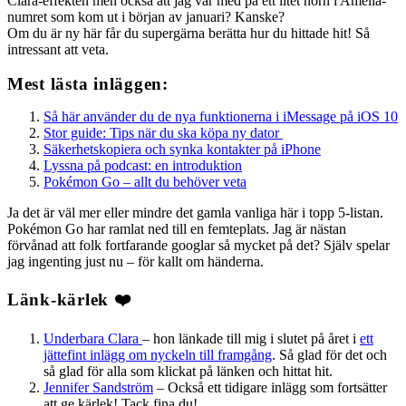
Clara-effekten men också att jag var med på ett litet hörn i Amelia-
numret som kom ut i början av januari? Kanske?
Om du är ny här får du supergärna berätta hur du hittade hit! Så
intressant att veta.
Mest lästa inläggen:
Så här använder du de nya funktionerna i iMessage på iOS 10
Stor guide: Tips när du ska köpa ny dator
Säkerhetskopiera och synka kontakter på iPhone
Lyssna på podcast: en introduktion
Pokémon Go – allt du behöver veta
Ja det är väl mer eller mindre det gamla vanliga här i topp 5-listan.
Pokémon Go har ramlat ned till en femteplats. Jag är nästan
förvånad att folk fortfarande googlar så mycket på det? Själv spelar
jag ingenting just nu – för kallt om händerna.
Länk-kärlek ❤️
Underbara Clara
– hon länkade till mig i slutet på året i
ett
jättefint inlägg om nyckeln till framgång
. Så glad för det och
så glad för alla som klickat på länken och hittat hit.
Jennifer Sandström
– Också ett tidigare inlägg som fortsätter
att ge kärlek! Tack fina du!