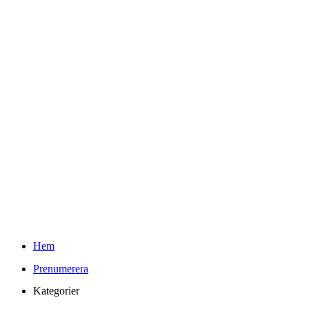
Teknifik Testar
Youtube
Kontakt
Info
Om Teknifik och Elin
Reklam och PR-policy för Teknifik
Integritetspolicy
kr
0.00
0
Varukorg
Sök
Hem
Prenumerera
Kategorier