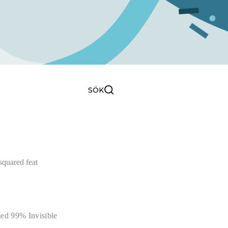
0
SÖK
SÖK
ed 99% Invisible