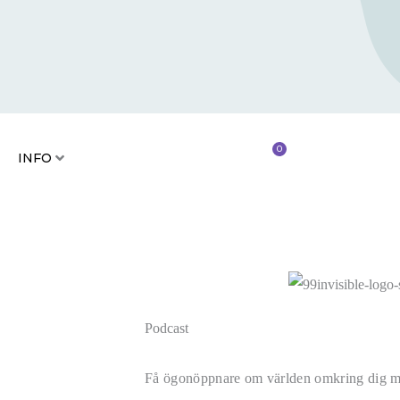
RIER
KONTAKT
INFO
0
INFO
Podcast
Få ögonöppnare om världen omkring dig m