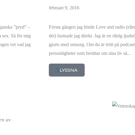
februari 9, 2016
 ganska ”pryd” –
Första gången jag hörde Love and radio (elle
m sex. Så för mig
det) fastnade jag direkt. Jag är en riktig lju
ingen vet vad jag
gjorts med omsorg. Om du är trött på podcast
personligheter som berättar om sina liv så...
LYSSNA
en av