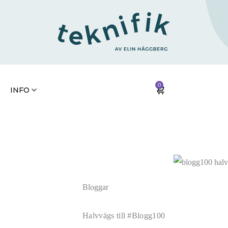
RIER
KONTAKT
INFO
0
INFO
Bloggar
Halvvägs till #Blogg100