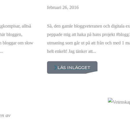
februari 26, 2016
ggkompisar, alltså
Så, den gamle bloggveteranen och digitala e
 här bloggen,
peppade mig att haka på hans projekt #blogg1
ch bloggar om slow
utmaning som går ut på att från och med 1 ma
..
helt enkelt! Jag tänker att...
LÄS INLÄGGET
en av