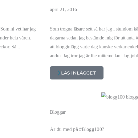
april 21, 2016
. Som ni vet har jag
Som trogna läsare sett så har jag i stundom k
nder hela våren.
dagarna sedan jag bestämde mig för att anta
eckor. Så...
att blogginlägg varje dag kanske verkar enkelt
andra. Jag tror jag är lite mittemellan. Jag jobb
LÄS INLÄGGET
Bloggar
Är du med på #Blogg100?