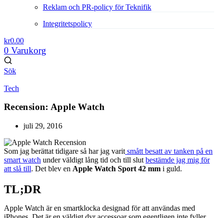
Reklam och PR-policy för Teknifik
Integritetspolicy
kr
0.00
0
Varukorg
Sök
Tech
Recension: Apple Watch
juli 29, 2016
Som jag berättat tidigare så har jag varit
smått besatt av tanken på en
smart watch
under väldigt lång tid och till slut
bestämde jag mig för
att slå till
. Det blev en
Apple Watch Sport 42 mm
i guld.
TL;DR
Apple Watch är en smartklocka designad för att användas med
iPhones. Det är en väldigt dyr accessoar som egentligen inte fyller