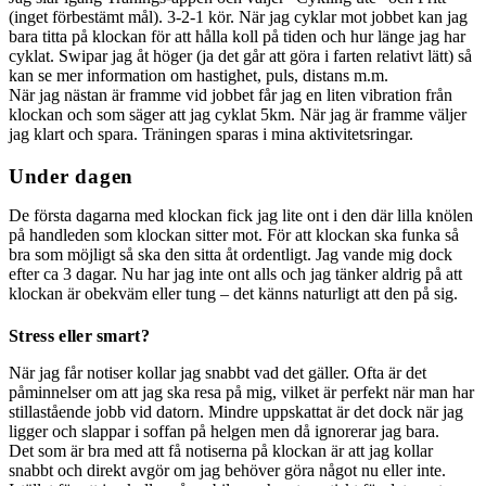
(inget förbestämt mål). 3-2-1 kör. När jag cyklar mot jobbet kan jag
bara titta på klockan för att hålla koll på tiden och hur länge jag har
cyklat. Swipar jag åt höger (ja det går att göra i farten relativt lätt) så
kan se mer information om hastighet, puls, distans m.m.
När jag nästan är framme vid jobbet får jag en liten vibration från
klockan och som säger att jag cyklat 5km. När jag är framme väljer
jag klart och spara. Träningen sparas i mina aktivitetsringar.
Under dagen
De första dagarna med klockan fick jag lite ont i den där lilla knölen
på handleden som klockan sitter mot. För att klockan ska funka så
bra som möjligt så ska den sitta åt ordentligt. Jag vande mig dock
efter ca 3 dagar. Nu har jag inte ont alls och jag tänker aldrig på att
klockan är obekväm eller tung – det känns naturligt att den på sig.
Stress eller smart?
När jag får notiser kollar jag snabbt vad det gäller. Ofta är det
påminnelser om att jag ska resa på mig, vilket är perfekt när man har
stillastående jobb vid datorn. Mindre uppskattat är det dock när jag
ligger och slappar i soffan på helgen men då ignorerar jag bara.
Det som är bra med att få notiserna på klockan är att jag kollar
snabbt och direkt avgör om jag behöver göra något nu eller inte.