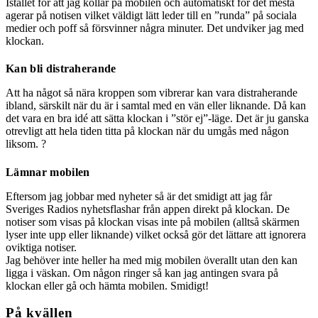
Istället för att jag kollar på mobilen och automatiskt för det mesta
agerar på notisen vilket väldigt lätt leder till en ”runda” på sociala
medier och poff så försvinner några minuter. Det undviker jag med
klockan.
Kan bli distraherande
Att ha något så nära kroppen som vibrerar kan vara distraherande
ibland, särskilt när du är i samtal med en vän eller liknande. Då kan
det vara en bra idé att sätta klockan i ”stör ej”-läge. Det är ju ganska
otrevligt att hela tiden titta på klockan när du umgås med någon
liksom. ?
Lämnar mobilen
Eftersom jag jobbar med nyheter så är det smidigt att jag får
Sveriges Radios nyhetsflashar från appen direkt på klockan. De
notiser som visas på klockan visas inte på mobilen (alltså skärmen
lyser inte upp eller liknande) vilket också gör det lättare att ignorera
oviktiga notiser.
Jag behöver inte heller ha med mig mobilen överallt utan den kan
ligga i väskan. Om någon ringer så kan jag antingen svara på
klockan eller gå och hämta mobilen. Smidigt!
På kvällen