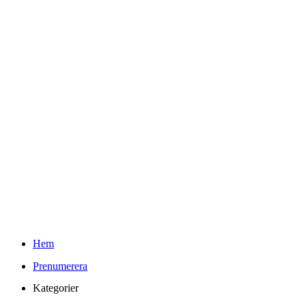
Teknifik Testar
Youtube
Kontakt
Info
Om Teknifik och Elin
Reklam och PR-policy för Teknifik
Integritetspolicy
kr
0.00
0
Varukorg
Sök
Hem
Prenumerera
Kategorier