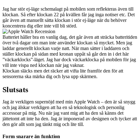
Jag har stör ej-läge schemalagt på mobilen som reflekteras även till
klockan. Så efter klockan 22 på kvällen får jag inga notiser etc. Det
går även att manuellt sätta klockan i stör ej-läge när du behöver
koncentrera dig eller inte vill bli störd.
Batteriet håller bra en vanlig dag, det går även att sträcka batteritiden
över två dagar om man inte använder klockan så mycket. Men jag
laddar generellt klockan varje natt. När man sätter i laddaren och
ställer klockan på sidan med kronan uppåt så går den in i det här
”väckarklocks”-läget. Jag har dock väckarklocka på mobilen för jag
vill inte vispa ned klockan när jag vaknar.
Klockan släcks men det räcker att vifta lite framför den för att
sensorerna ska märka dig och lysa upp skärmen.
Slutsats
Jag är verkligen supernöjd med min Apple Watch – den är så snygg
och jag älskar verkligen att ha en så teknologisk och personlig
accessoar på mig. Nu när jag vant mig att ha den så känns det
jättetomt att inte ha den. Jag är imponerad av designen och tycker att
den gör allt som jag tänkt mig och lite till.
Form snarare än funktion