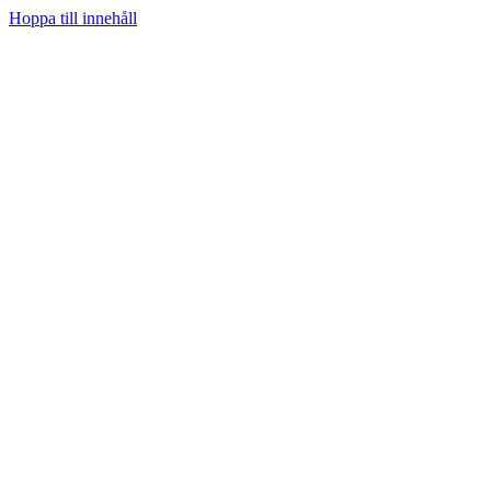
Hoppa till innehåll
Hem
Prenumerera
Kategorier
Youtube
Teknifik Testar
Teknifik Klubb
Tech
Spel
Sociala medier
Podcast
Personligt