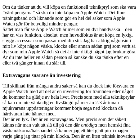
Om du tänker att du vill köpa en funktionell teknikpryl som ska vara
”värd pengarna” så ska du inte köpa en Apple Watch. Det finns
träningsband och liknande som gör en hel del saker som Apple
Watch gör för betydligt mindre pengar.
Sättet man får se Apple Watch är mer som en dyr handväska – den
har en viss funktion, absolut, men huvudfokus är att köpa en lyxig,
snygg accessoar som passar med din stil. Jag har aldrig någonsin i
mitt liv köpt någon väska, klocka eller annan sådan grej som varit så
dyr som min Apple Watch så det är inte riktigt något jag brukar göra.
Är du inte heller en sådan person så kanske du ska tänka efter en
eller två gånger innan du slår till.
Extravagans snarare än investering
Till skillnad från många andra saker så kan du dock inte försvara en
Apple Watch med att det är en investering för framtiden eller något
du kommer ha glädje av hela livet. Precis som med alla teknikprylar
så kan du inte vänta dig en livslängd på mer än 2-3 år innan
mjukvarans uppdateringar kommer börja sega ned klockan då
hårdvaran inte hänger med.
Det är en lyx. Det är en extravagans. Men precis som det säkert
känns när man valt att slå till på den där
onödiga
men hemskt fina
väskan/skorna/halsbandet så känner jag ett litet glatt pirr i magen
varje gång jag tittar på min klocka. Den är en liten teknisk inovation