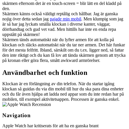
skärmen eftersom det är en touch-screen = blir lätt en del kladd på
den.
Skärmen känns också väldigt reptålig och hållbar. Jag är ganska
nojig över detta sedan jag
pajade min mobil
. Men klumpig som jag
är så har jag lyckats smälla klockan i diverse kanter, väggar,
dörrhandtag och gud vet vad. Men hittills har inte en enda repa
uppstått på skärmen!
Skärmen tänds automatiskt när du lyfter armen för att kolla på
klockan och släcks automatiskt när du tar ner armen. Det här funkar
för det mesta felfritt. Ibland, särskilt om du t.ex. ligger ned, så fattar
den inte riktigt och du kan få lov att tända skärmen genom att trycka
på kronan eller göra flera, smått awkward armrörelser.
Användbarhet och funktion
Klockan är en förlängning av din telefon. När du startar igång
klockan så guidas du via din mobil till hur du ska para dina enheter
och du får även hjälpa att ladda ned appar som du inte redan har på
mobilen, till exempel aktivitetsappen. Processen är ganska enkel.
Navigation
Apple Watch har kritiserats för att ha en ganska brant