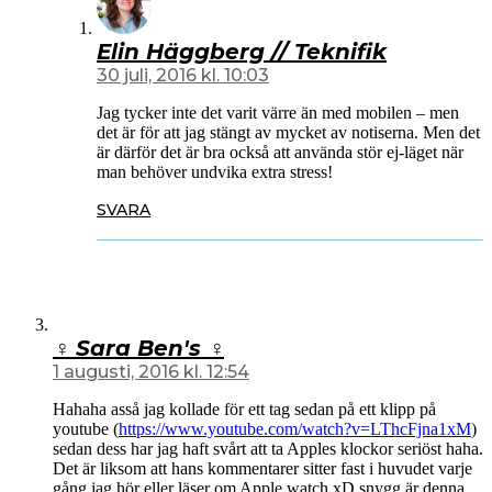
Elin Häggberg // Teknifik
30 juli, 2016 kl. 10:03
Jag tycker inte det varit värre än med mobilen – men
det är för att jag stängt av mycket av notiserna. Men det
är därför det är bra också att använda stör ej-läget när
man behöver undvika extra stress!
SVARA
♀ Sara Ben's ♀
1 augusti, 2016 kl. 12:54
Hahaha asså jag kollade för ett tag sedan på ett klipp på
youtube (
https://www.youtube.com/watch?v=LThcFjna1xM
)
sedan dess har jag haft svårt att ta Apples klockor seriöst haha.
Det är liksom att hans kommentarer sitter fast i huvudet varje
gång jag hör eller läser om Apple watch xD snygg är denna