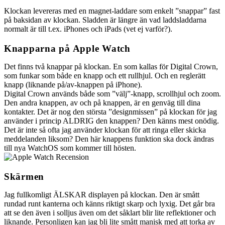
Klockan levereras med en magnet-laddare som enkelt ”snappar” fast
på baksidan av klockan. Sladden är längre än vad laddsladdarna
normalt är till t.ex. iPhones och iPads (vet ej varför?).
Knapparna på Apple Watch
Det finns två knappar på klockan. En som kallas för Digital Crown,
som funkar som både en knapp och ett rullhjul. Och en reglerätt
knapp (liknande på/av-knappen på iPhone).
Digital Crown används både som ”välj”-knapp, scrollhjul och zoom.
Den andra knappen, av och på knappen, är en genväg till dina
kontakter. Det är nog den största ”designmissen” på klockan för jag
använder i princip ALDRIG den knappen? Den känns mest onödig.
Det är inte så ofta jag använder klockan för att ringa eller skicka
meddelanden liksom? Den här knappens funktion ska dock ändras
till nya WatchOS som kommer till hösten.
Skärmen
Jag fullkomligt ÄLSKAR displayen på klockan. Den är smått
rundad runt kanterna och känns riktigt skarp och lyxig. Det går bra
att se den även i solljus även om det såklart blir lite reflektioner och
liknande. Personligen kan jag bli lite smått manisk med att torka av