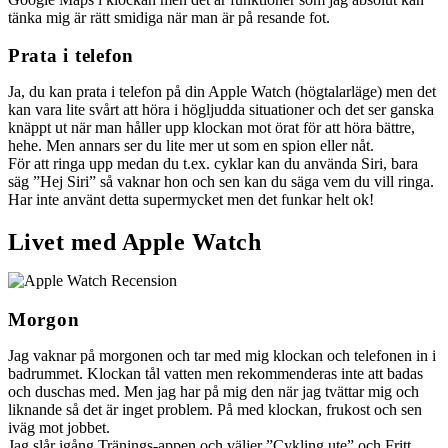
tänka mig är rätt smidiga när man är på resande fot.
Prata i telefon
Ja, du kan prata i telefon på din Apple Watch (högtalarläge) men det
kan vara lite svårt att höra i högljudda situationer och det ser ganska
knäppt ut när man håller upp klockan mot örat för att höra bättre,
hehe. Men annars ser du lite mer ut som en spion eller nåt.
För att ringa upp medan du t.ex. cyklar kan du använda Siri, bara
säg ”Hej Siri” så vaknar hon och sen kan du säga vem du vill ringa.
Har inte använt detta supermycket men det funkar helt ok!
Livet med Apple Watch
Morgon
Jag vaknar på morgonen och tar med mig klockan och telefonen in i
badrummet. Klockan tål vatten men rekommenderas inte att badas
och duschas med. Men jag har på mig den när jag tvättar mig och
liknande så det är inget problem. På med klockan, frukost och sen
iväg mot jobbet.
Jag slår igång Tränings-appen och väljer ”Cykling ute” och Fritt