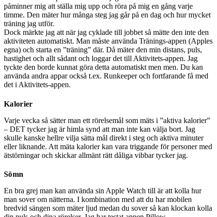
påminner mig att ställa mig upp och röra på mig en gång varje
timme. Den mäter hur många steg jag går på en dag och hur mycket
träning jag utför.
Dock märkte jag att när jag cyklade till jobbet så mätte den inte den
aktiviteten automatiskt. Man måste använda Tränings-appen (Apples
egna) och starta en ”träning” där. Då mäter den min distans, puls,
hastighet och allt sådant och loggar det till Aktivitets-appen. Jag
tyckte den borde kunnat göra detta automatiskt men men. Du kan
använda andra appar också t.ex. Runkeeper och fortfarande få med
det i Aktivitets-appen.
Kalorier
Varje vecka så sätter man ett rörelsemål som mäts i ”aktiva kalorier”
– DET tycker jag är himla synd att man inte kan välja bort. Jag
skulle kanske hellre vilja sätta mål direkt i steg och aktiva minuter
eller liknande. Att mäta kalorier kan vara triggande för personer med
ätstörningar och skickar allmänt rätt dåliga vibbar tycker jag.
Sömn
En bra grej man kan använda sin Apple Watch till är att kolla hur
man sover om nätterna. I kombination med att du har mobilen
bredvid sängen som mäter ljud medan du sover så kan klockan kolla
din puls och dina rörelser. Jag har testat appen Pillow