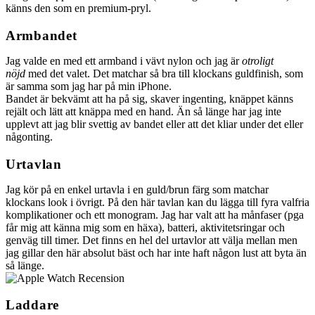
känns den som en premium-pryl.
Armbandet
Jag valde en med ett armband i vävt nylon och jag är
otroligt
nöjd
med det valet. Det matchar så bra till klockans guldfinish, som
är samma som jag har på min iPhone.
Bandet är bekvämt att ha på sig, skaver ingenting, knäppet känns
rejält och lätt att knäppa med en hand. Än så länge har jag inte
upplevt att jag blir svettig av bandet eller att det kliar under det eller
någonting.
Urtavlan
Jag kör på en enkel urtavla i en guld/brun färg som matchar
klockans look i övrigt. På den här tavlan kan du lägga till fyra valfria
komplikationer och ett monogram. Jag har valt att ha månfaser (pga
får mig att känna mig som en häxa), batteri, aktivitetsringar och
genväg till timer. Det finns en hel del urtavlor att välja mellan men
jag gillar den här absolut bäst och har inte haft någon lust att byta än
så länge.
Laddare