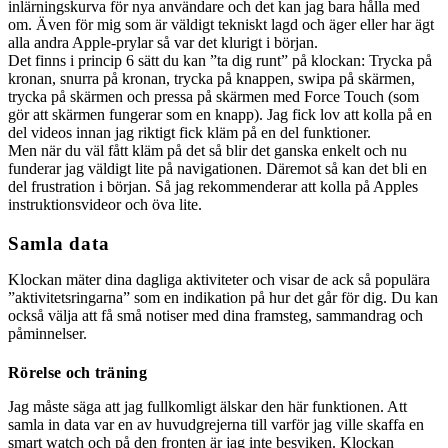
inlärningskurva för nya användare och det kan jag bara hålla med
om. Även för mig som är väldigt tekniskt lagd och äger eller har ägt
alla andra Apple-prylar så var det klurigt i början.
Det finns i princip 6 sätt du kan ”ta dig runt” på klockan: Trycka på
kronan, snurra på kronan, trycka på knappen, swipa på skärmen,
trycka på skärmen och pressa på skärmen med Force Touch (som
gör att skärmen fungerar som en knapp). Jag fick lov att kolla på en
del videos innan jag riktigt fick kläm på en del funktioner.
Men när du väl fått kläm på det så blir det ganska enkelt och nu
funderar jag väldigt lite på navigationen. Däremot så kan det bli en
del frustration i början. Så jag rekommenderar att kolla på Apples
instruktionsvideor och öva lite.
Samla data
Klockan mäter dina dagliga aktiviteter och visar de ack så populära
”aktivitetsringarna” som en indikation på hur det går för dig. Du kan
också välja att få små notiser med dina framsteg, sammandrag och
påminnelser.
Rörelse och träning
Jag måste säga att jag fullkomligt älskar den här funktionen. Att
samla in data var en av huvudgrejerna till varför jag ville skaffa en
smart watch och på den fronten är jag inte besviken. Klockan