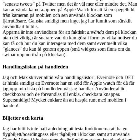
”senaste tweets” på Twitter men det är väl mer eller mindre det. Man
kan använda kamera-appen på Apple Watch för att få en spegelbild
från kameran på mobilen och sen använda klockan som
fjärrutlösare. Ganska smidigt men inget jag har funnit som särskilt
användbart hittills.
Apparna är inte användbara för att faktiskt
använda
dem på klockan
utan det viktiga är snarare vad du kan göra i form av vilka notiser du
kan få och hur du kan interagera med dem samt eventuellt vilka
”glances” du kan få genom appen (små widgets som finns om du
swipar upp nerifrån på klockan).
Handlingslistan på handleden
Jag och Max skriver alltid våra handlingslistor i Evernote och DET
är himla smidigt att Evernote har en stöd för Apple watch för då får
jag upp min lista på handleden när jag handlar. Använder alltid
checkboxar och de förvandlas till enkla, checkbara knappar.
Supersmidigt! Mycket enklare än att haspla runt med mobilen i
handen!
Biljetter och karta
Jag har hittills inte haft anledning att testa funktionerna att ha en
flygbiljett/boardingpass eller tågbiljett i klockan samt att använda
Google Maps i klockan men det är funktioner som jag absolut kan