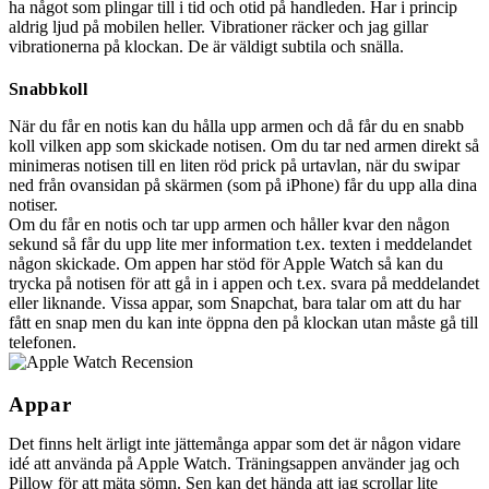
ha något som plingar till i tid och otid på handleden. Har i princip
aldrig ljud på mobilen heller. Vibrationer räcker och jag gillar
vibrationerna på klockan. De är väldigt subtila och snälla.
Snabbkoll
När du får en notis kan du hålla upp armen och då får du en snabb
koll vilken app som skickade notisen. Om du tar ned armen direkt så
minimeras notisen till en liten röd prick på urtavlan, när du swipar
ned från ovansidan på skärmen (som på iPhone) får du upp alla dina
notiser.
Om du får en notis och tar upp armen och håller kvar den någon
sekund så får du upp lite mer information t.ex. texten i meddelandet
någon skickade. Om appen har stöd för Apple Watch så kan du
trycka på notisen för att gå in i appen och t.ex. svara på meddelandet
eller liknande. Vissa appar, som Snapchat, bara talar om att du har
fått en snap men du kan inte öppna den på klockan utan måste gå till
telefonen.
Appar
Det finns helt ärligt inte jättemånga appar som det är någon vidare
idé att använda på Apple Watch. Träningsappen använder jag och
Pillow för att mäta sömn. Sen kan det hända att jag scrollar lite