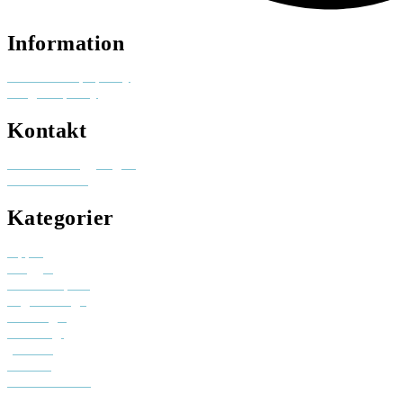
Information
Reklam och pr-policy
Integritetspolicy
Kontakt
Besök elinhaggberg.se
skicka ett mail
Kategorier
Appar
Bloggar
Creative space
Digital design
Driva eget
Personligt
youtube
Podcast
Sociala medier
Spel