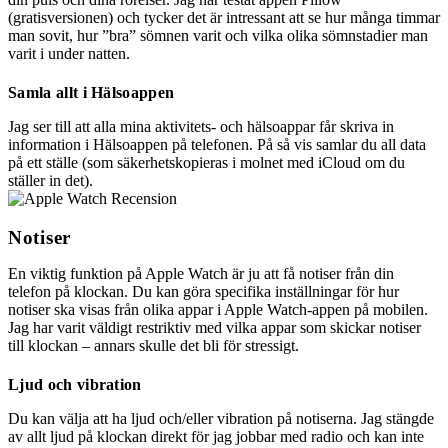
(gratisversionen) och tycker det är intressant att se hur många timmar
man sovit, hur ”bra” sömnen varit och vilka olika sömnstadier man
varit i under natten.
Samla allt i Hälsoappen
Jag ser till att alla mina aktivitets- och hälsoappar får skriva in
information i Hälsoappen på telefonen. På så vis samlar du all data
på ett ställe (som säkerhetskopieras i molnet med iCloud om du
ställer in det).
Notiser
En viktig funktion på Apple Watch är ju att få notiser från din
telefon på klockan. Du kan göra specifika inställningar för hur
notiser ska visas från olika appar i Apple Watch-appen på mobilen.
Jag har varit väldigt restriktiv med vilka appar som skickar notiser
till klockan – annars skulle det bli för stressigt.
Ljud och vibration
Du kan välja att ha ljud och/eller vibration på notiserna. Jag stängde
av allt ljud på klockan direkt för jag jobbar med radio och kan inte