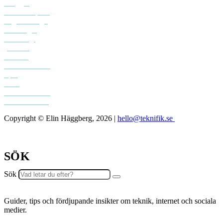
Bloggar
Creative space
Digital design
Driva eget
Personligt
youtube
Podcast
Sociala medier
Spel
Tech
Teknifik klubb
Teknifik testar
Copyright © Elin Häggberg, 2026 |
hello@teknifik.se
SÖK
Sök
Guider, tips och fördjupande insikter om teknik, internet och sociala
medier.