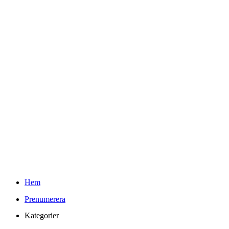
Teknifik Testar
Youtube
Kontakt
Info
Om Teknifik och Elin
Reklam och PR-policy för Teknifik
Integritetspolicy
kr
0.00
0
Varukorg
Sök
Hem
Prenumerera
Kategorier