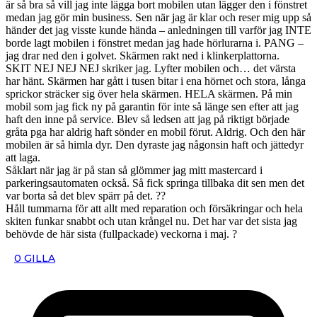
är så bra så vill jag inte lägga bort mobilen utan lägger den i fönstret
medan jag gör min business. Sen när jag är klar och reser mig upp så
händer det jag visste kunde hända – anledningen till varför jag INTE
borde lagt mobilen i fönstret medan jag hade hörlurarna i. PANG –
jag drar ned den i golvet. Skärmen rakt ned i klinkerplattorna.
SKIT NEJ NEJ NEJ skriker jag. Lyfter mobilen och… det värsta
har hänt. Skärmen har gått i tusen bitar i ena hörnet och stora, långa
sprickor sträcker sig över hela skärmen. HELA skärmen. På min
mobil som jag fick ny på garantin för inte så länge sen efter att jag
haft den inne på service. Blev så ledsen att jag på riktigt började
gråta pga har aldrig haft sönder en mobil förut. Aldrig. Och den här
mobilen är så himla dyr. Den dyraste jag någonsin haft och jättedyr
att laga.
Såklart när jag är på stan så glömmer jag mitt mastercard i
parkeringsautomaten också. Så fick springa tillbaka dit sen men det
var borta så det blev spärr på det. ??
Håll tummarna för att allt med reparation och försäkringar och hela
skiten funkar snabbt och utan krångel nu. Det har var det sista jag
behövde de här sista (fullpackade) veckorna i maj. ?
0
GILLA