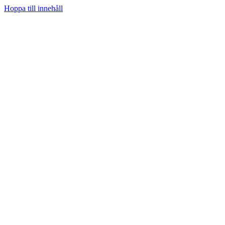
Hoppa till innehåll
Hem
Prenumerera
Kategorier
Youtube
Teknifik Testar
Teknifik Klubb
Tech
Spel
Sociala medier
Podcast
Personligt