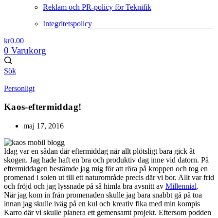
Reklam och PR-policy för Teknifik
Integritetspolicy
kr
0.00
0
Varukorg
Sök
Personligt
Kaos-eftermiddag!
maj 17, 2016
Idag var en sådan där eftermiddag när allt plötsligt bara gick åt
skogen. Jag hade haft en bra och produktiv dag inne vid datorn. På
eftermiddagen bestämde jag mig för att röra på kroppen och tog en
promenad i solen ut till ett naturområde precis där vi bor. Allt var frid
och fröjd och jag lyssnade på så himla bra avsnitt av
Millennial
.
När jag kom in från promenaden skulle jag bara snabbt gå på toa
innan jag skulle iväg på en kul och kreativ fika med min kompis
Karro där vi skulle planera ett gemensamt projekt. Eftersom podden