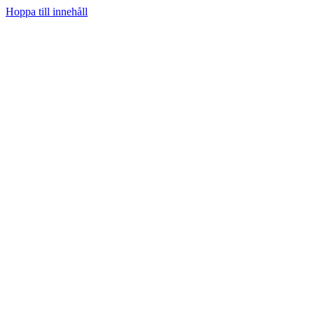
Hoppa till innehåll
Hem
Prenumerera
Kategorier
Youtube
Teknifik Testar
Teknifik Klubb
Tech
Spel
Sociala medier
Podcast
Personligt