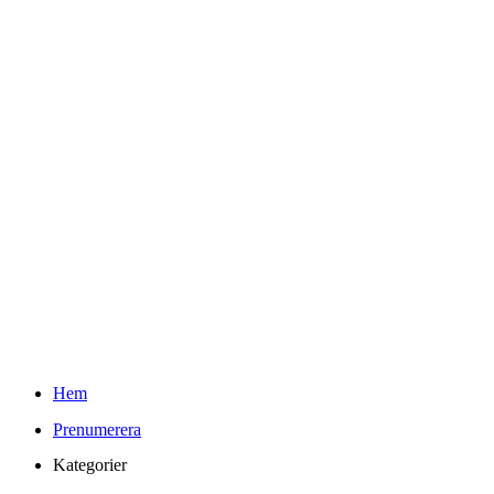
Teknifik Testar
Youtube
Kontakt
Info
Om Teknifik och Elin
Reklam och PR-policy för Teknifik
Integritetspolicy
kr
0.00
0
Varukorg
Sök
Hem
Prenumerera
Kategorier