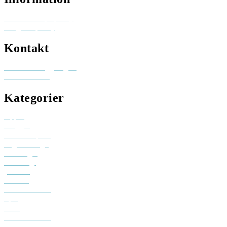
Reklam och pr-policy
Integritetspolicy
Kontakt
Besök elinhaggberg.se
skicka ett mail
Kategorier
Appar
Bloggar
Creative space
Digital design
Driva eget
Personligt
youtube
Podcast
Sociala medier
Spel
Tech
Teknifik klubb
Teknifik testar