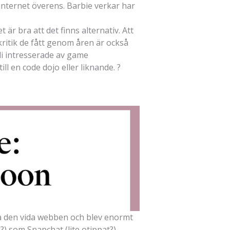
nternet överens. Barbie verkar har
är bra att det finns alternativ. Att
) kritik de fått genom åren är också
bli intresserade av game
l en code dojo eller liknande. ?
på den vida webben och blev enormt
?) som Snapchat (lite otippat?)