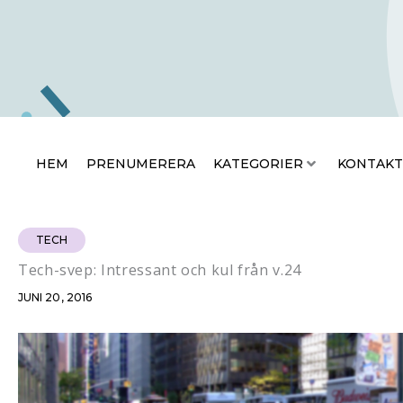
Hoppa
HEM
PRENUMERERA
KATEGO
till
innehåll
HEM
PRENUMERERA
KATEGORIER
KONTAKT
TECH
Tech-svep: Intressant och kul från v.24
JUNI 20, 2016