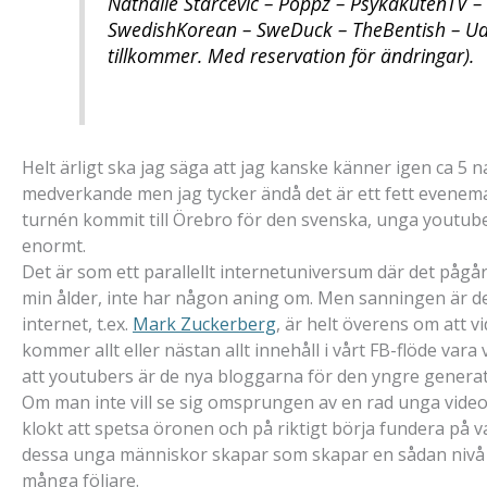
Nathalie Starcevic – Poppz – PsykakutenTV – 
SwedishKorean – SweDuck – TheBentish – Udd
tillkommer. Med reservation för ändringar).
Helt ärligt ska jag säga att jag kanske känner igen ca 5 
medverkande men jag tycker ändå det är ett fett evenema
turnén kommit till Örebro för den svenska, unga youtub
enormt.
Det är som ett parallellt internetuniversum där det påg
min ålder, inte har någon aning om. Men sanningen är de
internet, t.ex.
Mark Zuckerberg
, är helt överens om att v
kommer allt eller nästan allt innehåll i vårt FB-flöde va
att youtubers är de nya bloggarna för den yngre genera
Om man inte vill se sig omsprungen av en rad unga vide
klokt att spetsa öronen och på riktigt börja fundera på 
dessa unga människor skapar som skapar en sådan niv
många följare.