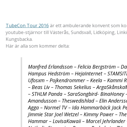
TubeCon Tour 2016
är ett ambulerande konvent som ko
youtube-stjärnor till Västerås, Sundsvall, Lidköping, Lin
Kungsbacka.
Här är alla som kommer delta:
Manfred Erlandsson – Felicia Bergström – D
Hampus Hedström – HejaInternet – STAMSITE 
Ufosxm – Pojkendrommer – Keela – Kammi Ro
– Beas Liv – Thomas Sekelius – ArgaSkånska
– STHLM Panda – SaraSongbird- BinaHoney
Amandusson – Theswedishlad – Elin Andersso
Agga – Normel TV – Ida Hammarbäck Jack Pe
Jimmie Star Joel Wetzel – Kimmy Power – The 
Hammar – LovisaKawaii – Marcel Jehrlander 