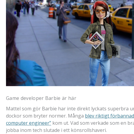
Game developer Barbie är här
Mattel som gör Barbie har inte direkt lyckats superbra u
dockor som bryter normer. Många
blev riktigt förbanna
computer engineer”
kom ut. Vad som verkade som en bra id
jobba inom tech slutade i ett könsrollshaveri.