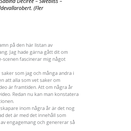
Sabina Decireé – Swebliss –
evallarobert. (Fler
namn på den här listan av
ng. Jag hade gärna gått dit om
e-scenen fascinerar mig något
år saker som jag och många andra i
n att alla som vet saker om
ideo är framtiden. Att om några år
ra video. Redan nu kan man konstatera
tionen.
oskapare inom några år är det nog
vad det är med det innehåll som
å av engagemang och genererar så