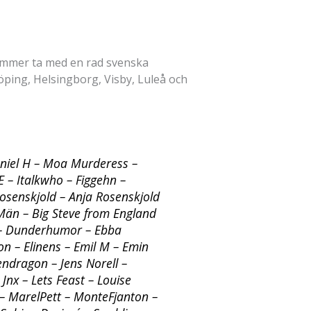
mmer ta med en rad svenska
köping, Helsingborg, Visby, Luleå och
aniel H – Moa Murderess –
– Italkwho – Figgehn –
senskjold – Anja Rosenskjold
Män – Big Steve from England
 – Dunderhumor – Ebba
n – Elinens – Emil M – Emin
ndragon – Jens Norell –
Jnx – Lets Feast – Louise
– MarelPett – MonteFjanton –