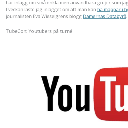
här inlägg om små enkla men användbara grejor som jag 
I veckan läste jag inlägget om att man kan
ha mappar i h
journalisten Eva Wieselgrens blogg
Damernas Databyrå
.
TubeCon: Youtubers på turné