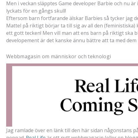
Men i veckan släpptes Game developer Barbie och nu är i
lyckats för en gångs skull!
Eftersom barn fortfarande älskar Barbies så tycker jag det 
Mattel på riktigt börjar ta till sig av all den (feministiska
ett gott tecken! Men vill man att ens barn på riktigt ska 
developement är det kanske ännu bättre att ta med dem til
Webbmagasin om människor och teknologi
Jag ramlade över en länk till den här sidan någonstans 
peppad.
Real Life
är ett nytt webbmagasin (eller en blogg