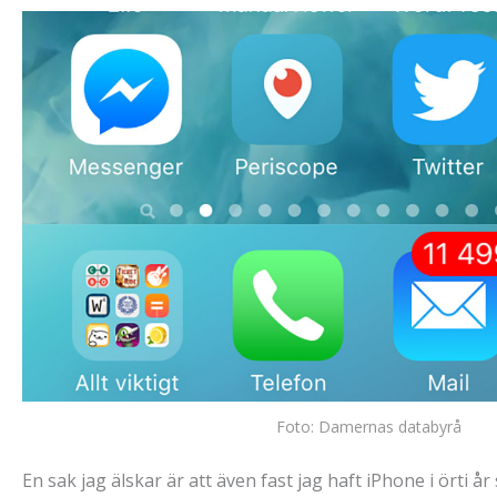
Foto: Damernas databyrå
En sak jag älskar är att även fast jag haft iPhone i örti 