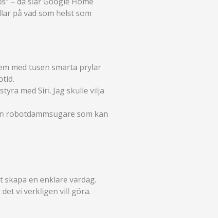
eos” – då slår Google Home
llar på vad som helst som
 hem med tusen smarta prylar
tid.
yra med Siri. Jag skulle vilja
l ha en robotdammsugare som kan
tt skapa en enklare vardag.
et vi verkligen vill göra.