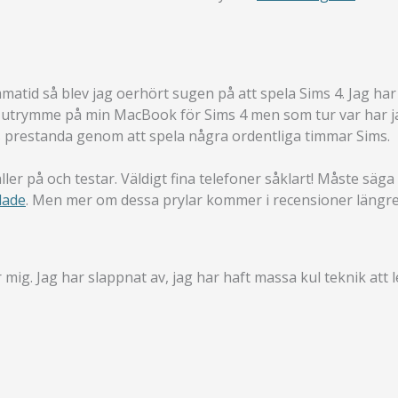
matid så blev jag oerhört sugen på att spela Sims 4. Jag ha
edigt utrymme på min MacBook för Sims 4 men som tur var har 
s prestanda genom att spela några ordentliga timmar Sims.
r på och testar. Väldigt fina telefoner såklart! Måste säga 
lade
. Men mer om dessa prylar kommer i recensioner längre
mig. Jag har slappnat av, jag har haft massa kul teknik att l