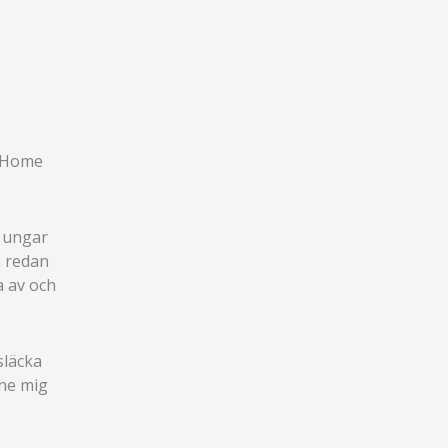
n Home
a ungar
h redan
a av och
släcka
nne mig