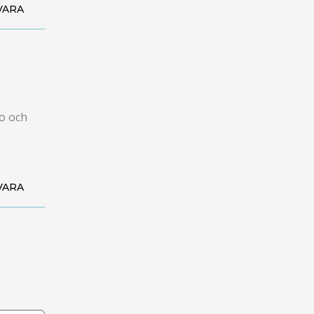
VARA
io och
VARA