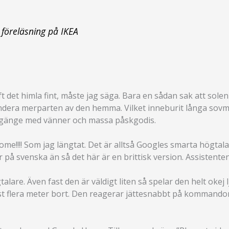
föreläsning på IKEA
 det himla fint, måste jag säga. Bara en sådan sak att solen
pendera merparten av den hemma. Vilket inneburit långa sovm
 umgänge med vänner och massa påskgodis.
ome!!!! Som jag längtat. Det är alltså Googles smarta högt
ler på svenska än så det här är en brittisk version. Assistent
alare. Även fast den är väldigt liten så spelar den helt okej
röst flera meter bort. Den reagerar jättesnabbt på kommando