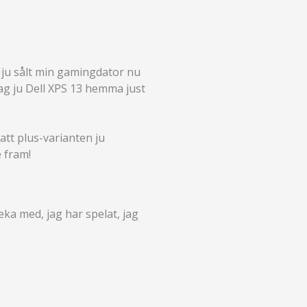
r ju sålt min gamingdator nu
jag ju Dell XPS 13 hemma just
att plus-varianten ju
 fram!
eka med, jag har spelat, jag