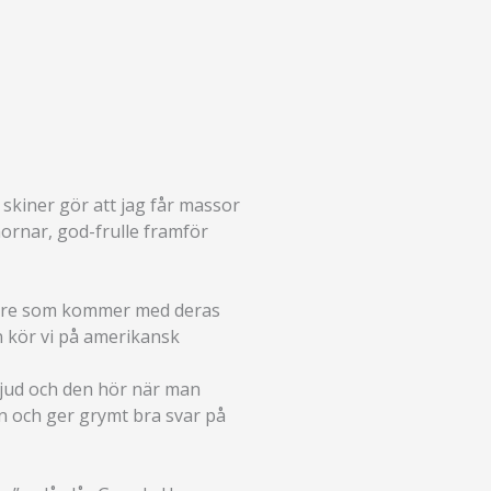
 skiner gör att jag får massor
ornar, god-frulle framför
alare som kommer med deras
en kör vi på amerikansk
 ljud och den hör när man
n och ger grymt bra svar på