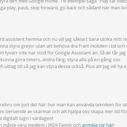
 styra den med Google Home. Till exempel säga ”Play cat vid
ga play, paus, skip forward, go back och sådant när man ko
tyrd assistent hemma och nu vill jag såklart bara utöka mitt
nna styra grejor utan att behöva dra fram mobilen i tid och o
yvärr inte har stöd för Google Assistant än. Så de får jag st
kunna göra timers, ändra färg, styra alla på en gång osv.
fi-uttag till så jag kan styra dessa också. Plus att jag vil
A Örebro om just det här: hur man kan använda tekniken för a
e beroende av skärmar och att hjälpa oss skapa mer tid för d
 digitalt lugn i vardagen!
an måste vara medlem i IKEA Family och
anmäla sig här
!