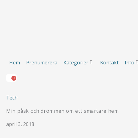
Hoppa
till
innehåll
Hem
Prenumerera
Kategorier
Kontakt
Info
0
Varukorg
Hem
Prenumerera
Kategorier
Kontakt
Info
0
Varukorg
Tech
Min påsk och drömmen om ett smartare hem
april 3, 2018