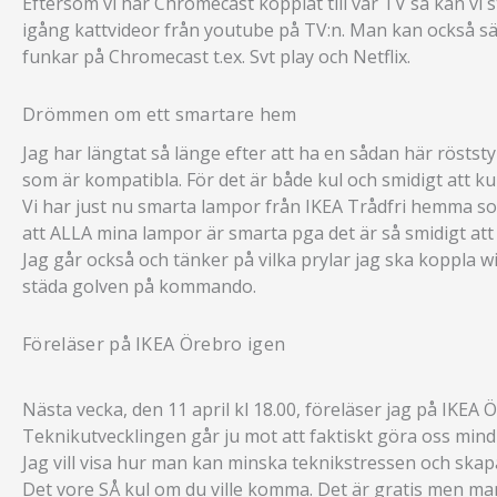
Eftersom vi har Chromecast kopplat till vår TV så kan vi
igång kattvideor från youtube på TV:n. Man kan också sä
funkar på Chromecast t.ex. Svt play och Netflix.
Drömmen om ett smartare hem
Jag har längtat så länge efter att ha en sådan här rösts
som är kompatibla. För det är både kul och smidigt att ku
Vi har just nu smarta lampor från IKEA Trådfri hemma som t
att ALLA mina lampor är smarta pga det är så smidigt att 
Jag går också och tänker på vilka prylar jag ska koppla wi
städa golven på kommando.
Föreläser på IKEA Örebro igen
Nästa vecka, den 11 april kl 18.00, föreläser jag på IKE
Teknikutvecklingen går ju mot att faktiskt göra oss mindr
Jag vill visa hur man kan minska teknikstressen och skapa
Det vore SÅ kul om du ville komma. Det är gratis men m