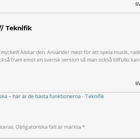
S
/ Teknifik
ycket!! Älskar den. Använder mest för att spela musik, rad
också fram emot en svensk version så man också tillfullo kan
S
ka – här är de bästa funktionerna - Teknifik
ceras.
Obligatoriska fält är märkta
*