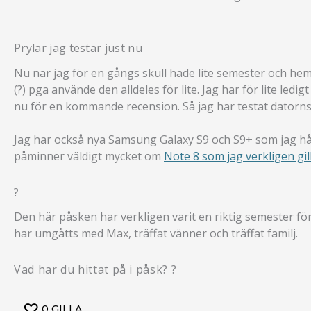
Prylar jag testar just nu
Nu när jag för en gångs skull hade lite semester och hem
(?) pga använde den alldeles för lite. Jag har för lite l
nu för en kommande recension. Så jag har testat datorn
Jag har också nya Samsung Galaxy S9 och S9+ som jag hålle
påminner väldigt mycket om
Note 8 som jag verkligen gil
?
Den här påsken har verkligen varit en riktig semester för 
har umgåtts med Max, träffat vänner och träffat familj.
Vad har du hittat på i påsk? ?
0
GILLA