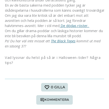
och kvinnohistoria under berättelsens gång.
En av de bästa sakerna med podden tycker jag är
skådespelarna i huvudrollerna som känns ovanligt trovärdiga!
Om jag ska vara lite kritisk så är det enbart mot att
avsnitten och hela podden är så kort. Jag föredrar
halvtimmes-avsnitt. Mer i stil med
De dödas röster.
Om du gillar drama-poddar och läskiga historier kommer du
inte bli besviken på denna lilla munsbit till podd.
Ps! Du har väl inte missat att
The Black Tapes
kommit ut med
en säsong 3??
Vad lyssnar du helst på så är i Halloween-tider? Några
tips?
0
GILLA
KOMMENTERA