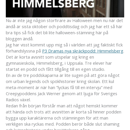
Nu är inte jag någon storfirare av Halloween men nu när det
ändå är sista oktober och poddtisdag och jag har ett så här
bra tips så fick det bli lite halloween-stämning här på
bloggen ändå.
Jag har visst kommit upp mig så i världen att jag faktiskt fick
förhandslyssna på
P3 Dramas nya skräckpodd: Himmelsberg
.
Det är korta avsnitt som utspelar sig kring en
gymnasieskola, Himmelsberg, i Uppsala. Tre elever har
startat en podd och fått tillgång till en egen studio.
En av de tre poddskaparna är lite sugen på att göra något
om urban legends och spökhistorier kring skolan. Ett kul
meta-moment är när han ”lyckas få till en intervju” med
Creepypoddens Jack Werner genom att ljuga för Sveriges
Radios växel.
Redan från början förstår man att något hemskt kommer
att hända och trots att avsnitten är korta så hinner podden
bygga upp karaktärerna och stämningen för att man
verkligen ska ryckas med. Podden berör både slut shaming