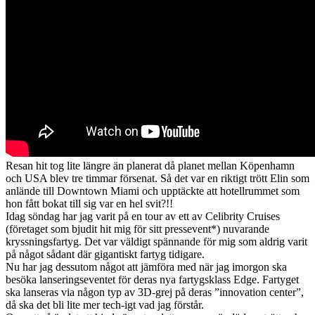
Resan hit tog lite längre än planerat då planet mellan Köpenhamn
och USA blev tre timmar försenat. Så det var en riktigt trött Elin som
anlände till Downtown Miami och upptäckte att hotellrummet som
hon fått bokat till sig var en hel svit?!!
Idag söndag har jag varit på en tour av ett av Celibrity Cruises
(företaget som bjudit hit mig för sitt pressevent*) nuvarande
kryssningsfartyg. Det var väldigt spännande för mig som aldrig varit
på något sådant där gigantiskt fartyg tidigare.
Nu har jag dessutom något att jämföra med när jag imorgon ska
besöka lanseringseventet för deras nya fartygsklass Edge. Fartyget
ska lanseras via någon typ av 3D-grej på deras ”innovation center”,
då ska det bli lite mer tech-igt vad jag förstår.