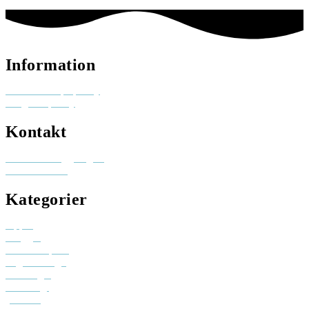
Information
Reklam och pr-policy
Integritetspolicy
Kontakt
Besök elinhaggberg.se
skicka ett mail
Kategorier
Appar
Bloggar
Creative space
Digital design
Driva eget
Personligt
youtube