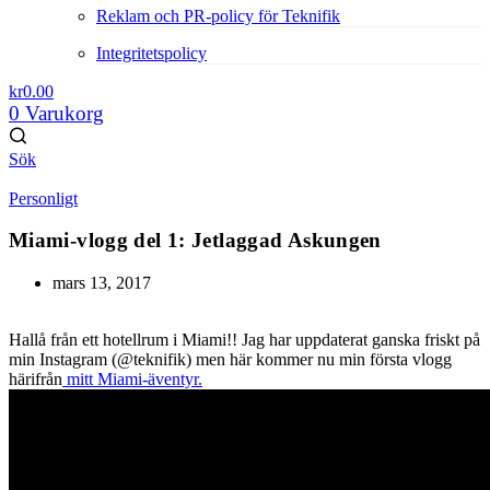
Reklam och PR-policy för Teknifik
Integritetspolicy
kr
0.00
0
Varukorg
Sök
Personligt
Miami-vlogg del 1: Jetlaggad Askungen
mars 13, 2017
Hallå från ett hotellrum i Miami!! Jag har uppdaterat ganska friskt på
min Instagram (@teknifik) men här kommer nu min första vlogg
härifrån
mitt Miami-äventyr.