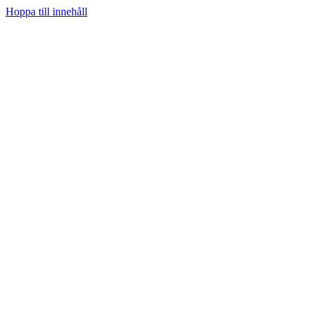
Hoppa till innehåll
Hem
Prenumerera
Kategorier
Youtube
Teknifik Testar
Teknifik Klubb
Tech
Spel
Sociala medier
Podcast
Personligt