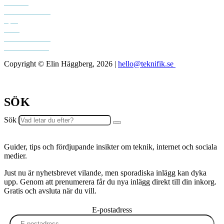
Podcast
Sociala medier
Spel
Tech
Teknifik klubb
Teknifik testar
Copyright © Elin Häggberg, 2026 |
hello@teknifik.se
SÖK
Sök
Guider, tips och fördjupande insikter om teknik, internet och sociala
medier.
Just nu är nyhetsbrevet vilande, men sporadiska inlägg kan dyka
upp. Genom att prenumerera får du nya inlägg direkt till din inkorg.
Gratis och avsluta när du vill.
E-postadress