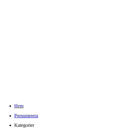
Teknifik Testar
Youtube
Kontakt
Info
Om Teknifik och Elin
Reklam och PR-policy för Teknifik
Integritetspolicy
kr
0.00
0
Varukorg
Sök
Hem
Prenumerera
Kategorier