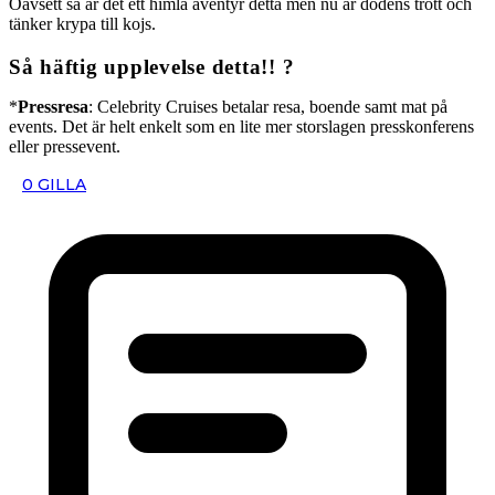
Oavsett så är det ett himla äventyr detta men nu är dödens trött och
tänker krypa till kojs.
Så häftig upplevelse detta!! ?
*
Pressresa
: Celebrity Cruises betalar resa, boende samt mat på
events. Det är helt enkelt som en lite mer storslagen presskonferens
eller pressevent.
0
GILLA