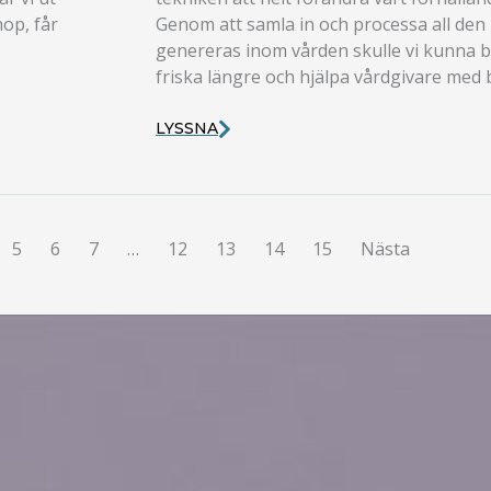
hop, får
Genom att samla in och processa all de
genereras inom vården skulle vi kunna bl
friska längre och hjälpa vårdgivare med b
LYSSNA
5
6
7
…
12
13
14
15
Nästa