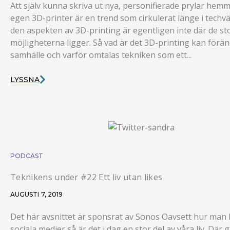
Att själv kunna skriva ut nya, personifierade prylar he
egen 3D-printer är en trend som cirkulerat länge i techv
den aspekten av 3D-printing är egentligen inte där de st
möjligheterna ligger. Så vad är det 3D-printing kan föränd
samhälle och varför omtalas tekniken som ett...
LYSSNA
PODCAST
Teknikens under #22 Ett liv utan likes
AUGUSTI 7, 2019
Det här avsnittet är sponsrat av Sonos Oavsett hur man
sociala medier så är det i dag en stor del av våra liv. Där g