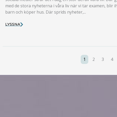
med de stora nyheterna i våra liv när vi tar examen, blir i
barn och köper hus. Där sprids nyheter,...
LYSSNA
1
2
3
4