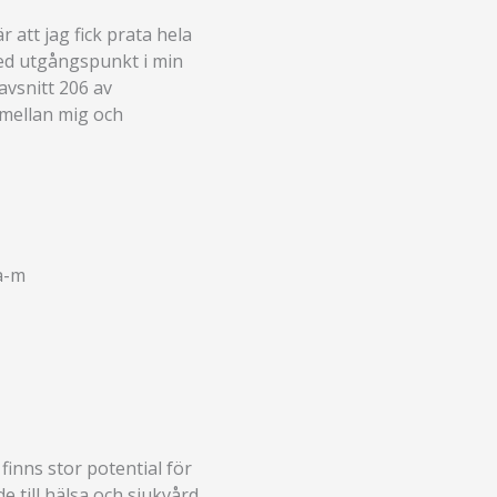
r att jag fick prata hela
med utgångspunkt i min
avsnitt 206 av
 mellan mig och
finns stor potential för
e till hälsa och sjukvård.