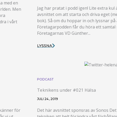
mma med en
Jag har pratat i podd igen! Lite extra kul ä
ärlden. Men
avsnittet om att starta och driva eget (
ora
bok). Så om du hoppar in och lyssnar på 
ra i vårt
Företagarpodden får du höra ett samtal
Företagarnas VD Günther...
LYSSNA
PODCAST
Teknikens under #021 Hälsa
JULI 24, 2019
 känner för
Det här avsnittet sponsras av Sonos Det 
år vi ut
tekniken att helt förändra vårt förhålland