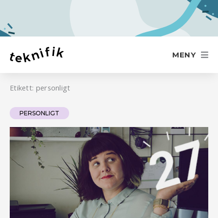
Hoppa
till
innehåll
MENY
Etikett: personligt
PERSONLIGT