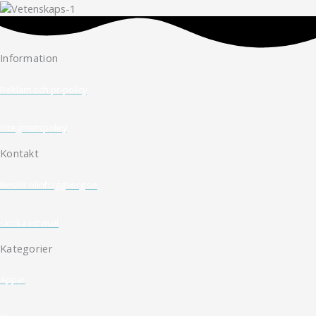
Information
Reklam och pr-policy
Integritetspolicy
Kontakt
Besök elinhaggberg.se
skicka ett mail
Kategorier
Appar