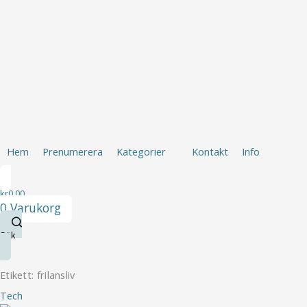
Hoppa
E-
till
postadress
Hem
Prenumerera
Kategorier
Kontakt
Info
innehåll
kr
0.00
0
Varukorg
Sök
Hem
Prenumerera
Kategorier
Kontakt
Info
kr
0.00
0
Varukorg
Sök
Etikett: frilansliv
Tech