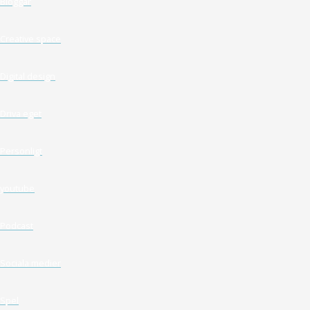
Bloggar
Creative space
Digital design
Driva eget
Personligt
youtube
Podcast
Sociala medier
Spel