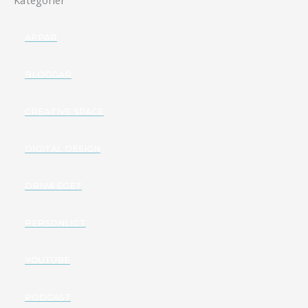
Kategorier
APPAR
BLOGGAR
CREATIVE SPACE
DIGITAL DESIGN
DRIVA EGET
PERSONLIGT
YOUTUBE
PODCAST