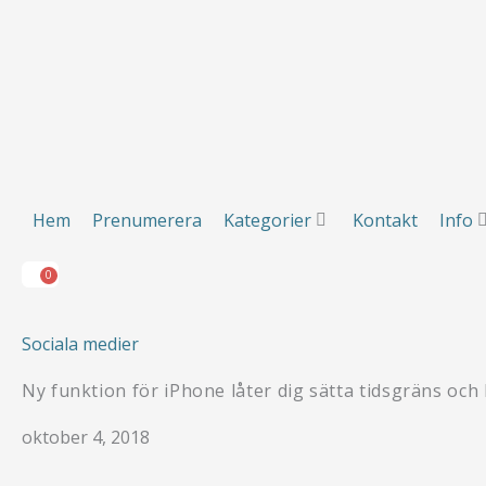
Hoppa
till
innehåll
Hem
Prenumerera
Kategorier
Kontakt
Info
0
Varukorg
Hem
Prenumerera
Kategorier
Kontakt
Info
0
Varukorg
Sociala medier
Ny funktion för iPhone låter dig sätta tidsgräns och 
oktober 4, 2018