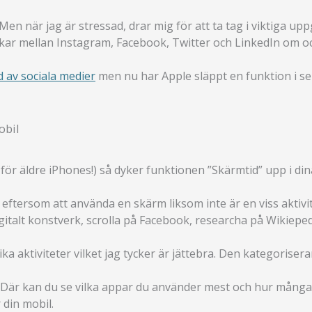
Men när jag är stressad, drar mig för att ta tag i viktiga upp
lickar mellan Instagram, Facebook, Twitter och LinkedIn om o
ad av sociala medier
men nu har Apple släppt en funktion i s
obil
för äldre iPhones!) så dyker funktionen ”Skärmtid” upp i dina
” eftersom att använda en skärm liksom inte är en viss aktivit
italt konstverk, scrolla på Facebook, researcha på Wikiepedia 
olika aktiviteter vilket jag tycker är jättebra. Den kategoris
r. Där kan du se vilka appar du använder mest och hur mång
 din mobil.