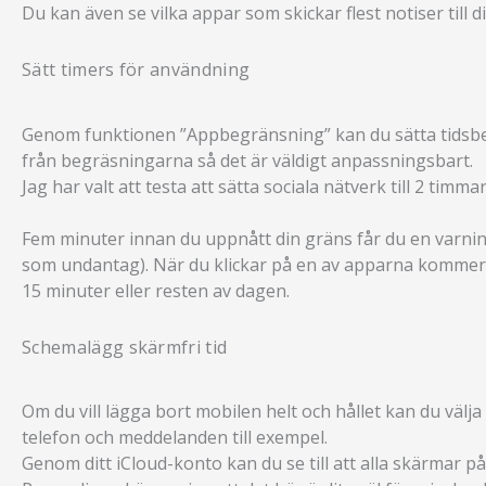
Du kan även se vilka appar som skickar flest notiser till dig
Sätt timers för användning
Genom funktionen ”Appbegränsning” kan du sätta tidsbeg
från begräsningarna så det är väldigt anpassningsbart.
Jag har valt att testa att sätta sociala nätverk till 2 timma
Fem minuter innan du uppnått din gräns får du en varning
som undantag). När du klickar på en av apparna kommer s
15 minuter eller resten av dagen.
Schemalägg skärmfri tid
Om du vill lägga bort mobilen helt och hållet kan du väl
telefon och meddelanden till exempel.
Genom ditt iCloud-konto kan du se till att alla skärmar p