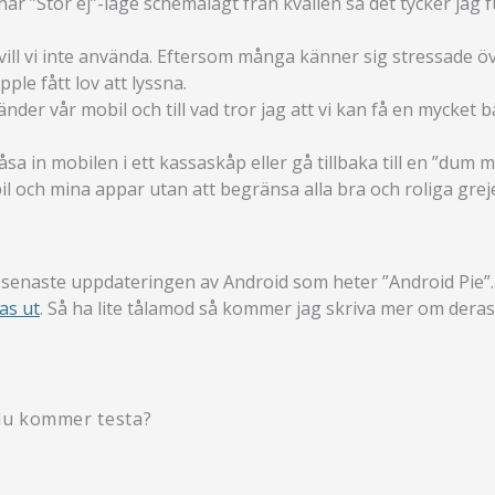
 har ”Stör ej”-läge schemalagt från kvällen så det tycker jag 
v vill vi inte använda. Eftersom många känner sig stressade ö
le fått lov att lyssna.
r vår mobil och till vad tror jag att vi kan få en mycket bät
in mobilen i ett kassaskåp eller gå tillbaka till en ”dum mobi
bil och mina appar utan att begränsa alla bra och roliga greje
senaste uppdateringen av Android som heter ”Android Pie”. D
as ut
. Så ha lite tålamod så kommer jag skriva mer om deras 
 du kommer testa?