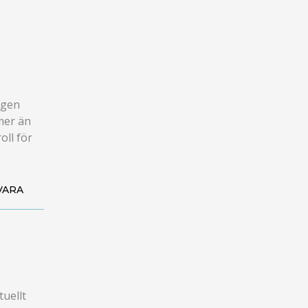
igen
mer än
oll för
VARA
tuellt