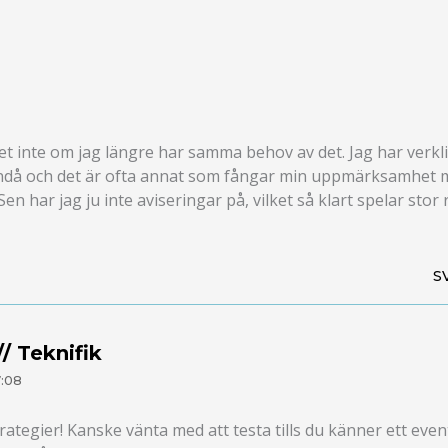
 vet inte om jag längre har samma behov av det. Jag har verkl
id ändå och det är ofta annat som fångar min uppmärksamhet 
en har jag ju inte aviseringar på, vilket så klart spelar stor r
S
/ Teknifik
7:08
rategier! Kanske vänta med att testa tills du känner ett even