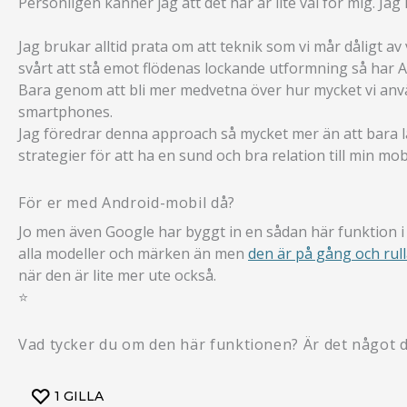
Personligen känner jag att det här är lite väl för mig. Jag
Jag brukar alltid prata om att teknik som vi mår dåligt a
svårt att stå emot flödenas lockande utformning så har App
Bara genom att bli mer medvetna över hur mycket vi använde
smartphones.
Jag föredrar denna approach så mycket mer än att bara låsa 
strategier för att ha en sund och bra relation till min mo
För er med Android-mobil då?
Jo men även Google har byggt in en sådan här funktion i 
alla modeller och märken än men
den är på gång och rull
när den är lite mer ute också.
⭐️
Vad tycker du om den här funktionen? Är det något
1
GILLA