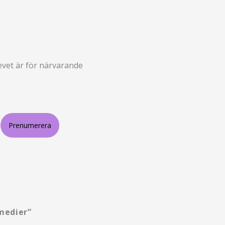
revet är för närvarande
Prenumerera
 medier”