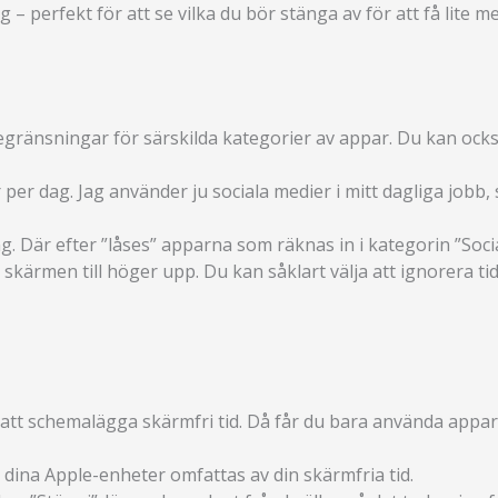
 – perfekt för att se vilka du bör stänga av för att få lite mer 
ränsningar för särskilda kategorier av appar. Du kan ock
r per dag. Jag använder ju sociala medier i mitt dagliga jobb, s
. Där efter ”låses” apparna som räknas in i kategorin ”Socia
kärmen till höger upp. Du kan såklart välja att ignorera t
ja att schemalägga skärmfri tid. Då får du bara använda app
å dina Apple-enheter omfattas av din skärmfria tid.