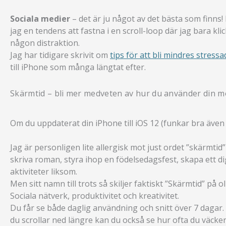
Sociala medier
– det är ju något av det bästa som finns! 
jag en tendens att fastna i en scroll-loop där jag bara k
någon distraktion.
Jag har tidigare skrivit om
tips för att bli mindres stress
till iPhone som många längtat efter.
Skärmtid – bli mer medveten av hur du använder din m
Om du uppdaterat din iPhone till iOS 12 (funkar bra även 
Jag är personligen lite allergisk mot just ordet ”skärmtid
skriva roman, styra ihop en födelsedagsfest, skapa ett dig
aktiviteter liksom.
Men sitt namn till trots så skiljer faktiskt ”Skärmtid” på 
Sociala nätverk, produktivitet och kreativitet.
Du får se både daglig användning och snitt över 7 daga
du scrollar ned längre kan du också se hur ofta du väcker