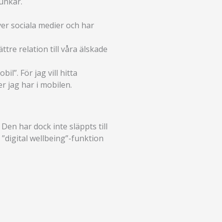
funkar.
ver sociala medier och har
tre relation till våra älskade
l”. För jag vill hitta
r jag har i mobilen.
en har dock inte släppts till
”digital wellbeing”-funktion