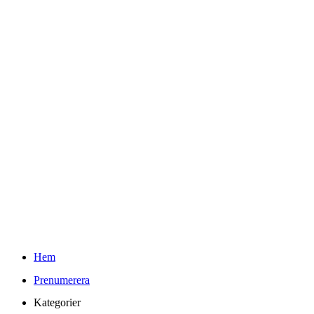
Tech
Teknifik Testar
Youtube
Kontakt
Info
Om Teknifik och Elin
Reklam och PR-policy för Teknifik
Integritetspolicy
kr
0.00
0
Varukorg
Sök
Hem
Prenumerera
Kategorier