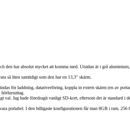
ch den har absolut mycket att komma med. Utsidan är i grå aluminium, v
vara så liten samtidigt som den har en 13,3″ skärm.
ändas för laddning, dataöverföring, koppla in extern skärm (en av por
 hörlursuttag.
igt val. Jag hade föredragit vanligt SD-kort, eftersom det är standard i d
ill vara portabel. I den billigaste konfigurationen får man 8GB i ram, 25