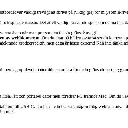
ntbordet var väldigt trevligt att skriva på (viktig grej för mig som skr
 4 och spelade massor. Det är ett väldigt krävande spel som denna lilla 
everera även när man pressar den till sin gräns. Snyggt!
ngen av webbkameran.
Om du tittar på bilden ovan så ser du kameran p
ckrande grodperspektiv men detta är fasen extremt! Kan inte tänka m
eri men jag upplevde batteritiden som bra för de begränsade test jag gjord
 en liten, lätt och portabel dator men föredrar PC framför Mac. Om du t.e
tällt om till USB-C. Du får inte heller vara någon flitig webcam anvä
å bordet.