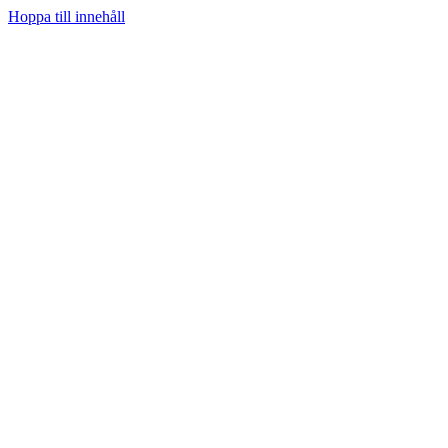
Hoppa till innehåll
Hem
Prenumerera
Kategorier
Youtube
Teknifik Testar
Teknifik Klubb
Tech
Spel
Sociala medier
Podcast
Personligt