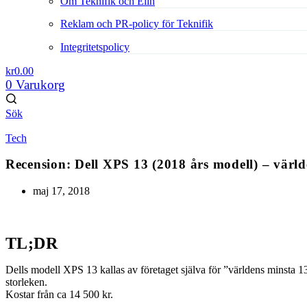
Om Teknifik och Elin
Reklam och PR-policy för Teknifik
Integritetspolicy
kr
0.00
0
Varukorg
Sök
Tech
Recension: Dell XPS 13 (2018 års modell) – värl
maj 17, 2018
TL;DR
Dells modell XPS 13 kallas av företaget själva för ”världens minsta 1
storleken.
Kostar från ca 14 500 kr.