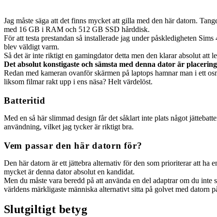
Jag måste säga att det finns mycket att gilla med den här datorn. Tange
med 16 GB i RAM och 512 GB SSD hårddisk.
För att testa prestandan så installerade jag under påskledigheten Sims
blev väldigt varm.
Så det är inte riktigt en gamingdator detta men den klarar absolut att l
Det absolut konstigaste och sämsta med denna dator är placeri
Redan med kameran ovanför skärmen på laptops hamnar man i ett osmi
liksom filmar rakt upp i ens näsa? Helt värdelöst.
Batteritid
Med en så här slimmad design får det såklart inte plats något jättebatt
användning, vilket jag tycker är riktigt bra.
Vem passar den här datorn för?
Den här datorn är ett jättebra alternativ för den som prioriterar att ha
mycket är denna dator absolut en kandidat.
Men du måste vara beredd på att använda en del adaptrar om du inte s
världens märkligaste människa alternativt sitta på golvet med datorn p
Slutgiltigt betyg