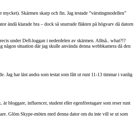
iver mycket). Skärmen skarp och fin. Jag testade ”värstingmodellen”
dator ändå klarade bra – dock så snurrade fläkten på högvarv då datorn
recis under Dell-loggan i nederdelen av skärmen. Alltså.. what?!?
ig någon situation där jag skulle använda denna webbkamera då den
e. Jag har läst andra som testat som fått ut runt 11-13 timmar i vanlig
x. är bloggare, influencer, student eller egenföretagare som reser runt
ndare. Glöm Skype-möten med denna dator om du inte vill se ut som