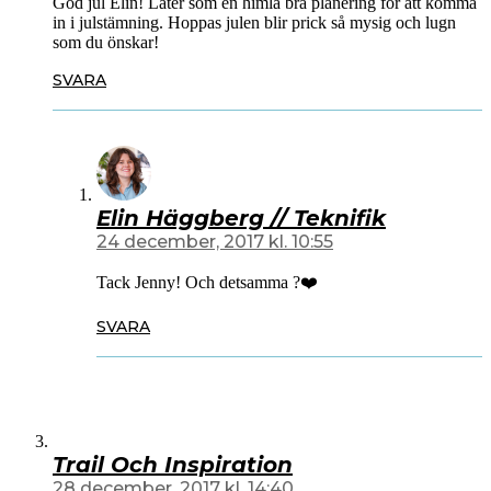
God jul Elin! Låter som en himla bra planering för att komma
in i julstämning. Hoppas julen blir prick så mysig och lugn
som du önskar!
SVARA
Elin Häggberg // Teknifik
24 december, 2017 kl. 10:55
Tack Jenny! Och detsamma ?❤️
SVARA
Trail Och Inspiration
28 december, 2017 kl. 14:40