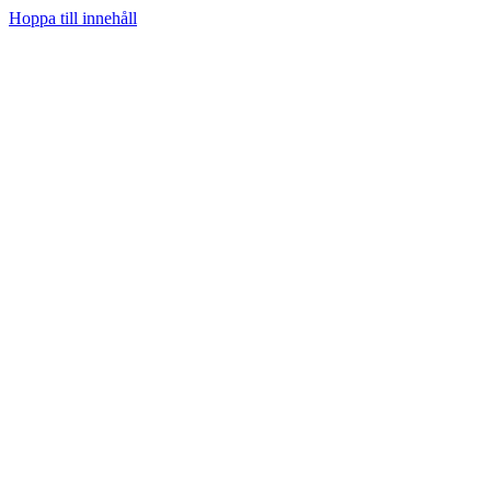
Hoppa till innehåll
Hem
Prenumerera
Kategorier
Youtube
Teknifik Testar
Teknifik Klubb
Tech
Spel
Sociala medier
Podcast
Personligt