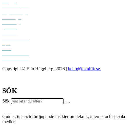
Bloggar
Creative space
Digital design
Driva eget
Personligt
youtube
Podcast
Sociala medier
Spel
Tech
Teknifik klubb
Teknifik testar
Copyright © Elin Häggberg, 2026 |
hello@teknifik.se
SÖK
Sök
Guider, tips och fördjupande insikter om teknik, internet och sociala
medier.