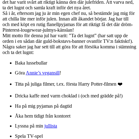
det har varit svårt att riktigt känna den där julefriden. Att varva ned,
ta det lugnt och samla kraft inför det nya året.
Så i år, eftersom jag ju är min egen chef nu, så bestämde jag mig för
att chilla lite mer inför julen. Innan allt åkandet börjar. Jag har till
och med köpt en rutig flanellpyjamas för att riktigt få det där dröm-
Pinterest-lougewear-julmys-känslan!
Mitt motto för denna jul har varit: ”Ta det lugnt” (har satt upp de
orden i en sådan där guld-bokstavs-banner ovanför TV:n faktiskt!).
Några saker jag har sett till att göra för att försöka komma i stämning
och ta det lugnt:
Baka lussebullar
Göra
Annie’s vegansill
!
Titta på juliga filmer, t.ex. första Harry Potter-filmen ❤️
Dricka kaffe med varm choklad i (och med grädde på!)
Ha på mig pyjamas på dagtid
Åka hem tidigt från kontoret
Lyssna på min
jullista
Spela TV-spel