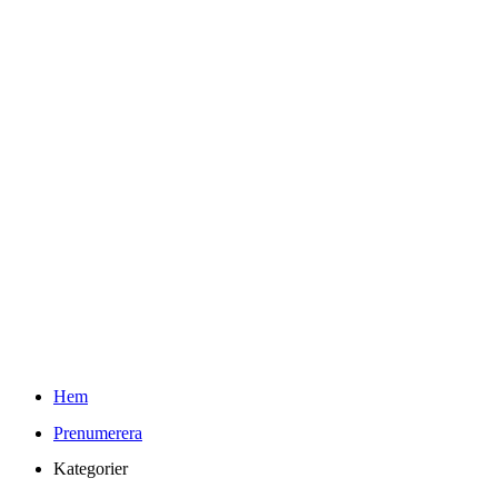
Teknifik Testar
Youtube
Kontakt
Info
Om Teknifik och Elin
Reklam och PR-policy för Teknifik
Integritetspolicy
kr
0.00
0
Varukorg
Sök
Hem
Prenumerera
Kategorier