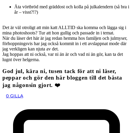
Äta vörtbröd med gräddost och kolla på julkalendern (så bra i
år – visst?!?)
Det är väl otroligt att min katt ALLTID ska komma och lägga sig i
mina photoshoots? Tur att hon gullig och passade in i temat.
När du läser det här är jag redan hemma hos familjen och julmyser,
förhoppningsvis har jag också kommit in i ett avslappnat mode där
jag verkligen kan njuta av det.
Jag hoppas att ni också, var ni än är och vad ni än gör, kan ta det
lugnt över helgerna.
God jul, kära ni, tusen tack för att ni läser,
peppar och gör den här bloggen till det bästa
jag någonsin gjort. ❤️
0
GILLA