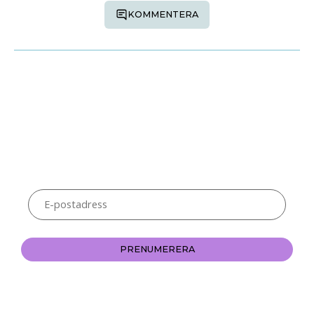
KOMMENTERA
Prenumerera på Teknifik
Teknifik är nyhetsbrevet och bloggen för dig som vill inspireras till
en smartare och enklare digital vardag. Nyhetsbrevet är för
närvarande vilande, men sporadiska inlägg kan dyka upp. Som
prenumerant får du nya inlägg direkt till din inkorg.
E-
postadress
PRENUMERERA
Denna prenumeration är gratis och du kan avsluta när du vill.