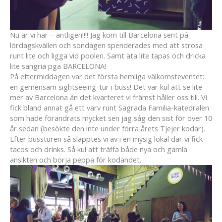
Nu är vi här – äntligen!!!! Jag kom till Barcelona sent på
lördagskvällen och söndagen spenderades med att strosa
runt lite och ligga vid poolen. Samt äta lite tapas och dricka
lite sangria pga BARCELONA!
På eftermiddagen var det första hemliga välkomsteventet:
en gemensam sightseeing-tur i buss! Det var kul att se lite
mer av Barcelona än det kvarteret vi främst håller oss till. Vi
fick bland annat gå ett varv runt Sagrada Familia-katedralen
som hade förändrats mycket sen jag såg den sist för över 10
år sedan (besökte den inte under förra årets Tjejer kodar).
Efter bussturen så släpptes vi av i en mysig lokal där vi fick
tacos och drinks. Så kul att träffa både nya och gamla
ansikten och börja peppa för kodandet.