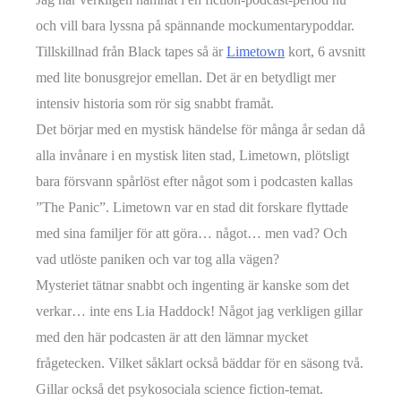
och vill bara lyssna på spännande mockumentarypoddar.
Tillskillnad från Black tapes så är
Limetown
kort, 6 avsnitt
med lite bonusgrejor emellan. Det är en betydligt mer
intensiv historia som rör sig snabbt framåt.
Det börjar med en mystisk händelse för många år sedan då
alla invånare i en mystisk liten stad, Limetown, plötsligt
bara försvann spårlöst efter något som i podcasten kallas
”The Panic”. Limetown var en stad dit forskare flyttade
med sina familjer för att göra… något… men vad? Och
vad utlöste paniken och var tog alla vägen?
Mysteriet tätnar snabbt och ingenting är kanske som det
verkar… inte ens Lia Haddock! Något jag verkligen gillar
med den här podcasten är att den lämnar mycket
frågetecken. Vilket såklart också bäddar för en säsong två.
Gillar också det psykosociala science fiction-temat.