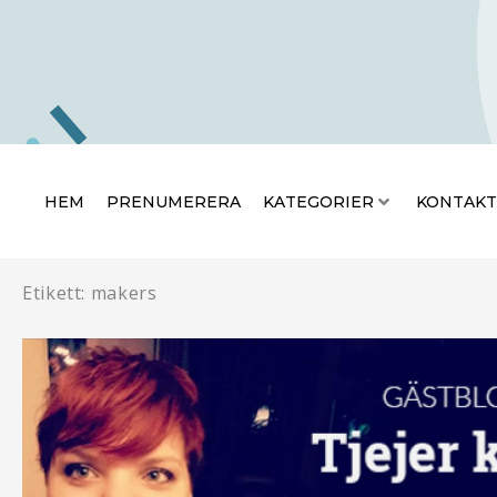
Hoppa
HEM
PRENUMERERA
KATEGO
till
innehåll
HEM
PRENUMERERA
KATEGORIER
KONTAKT
Etikett: makers