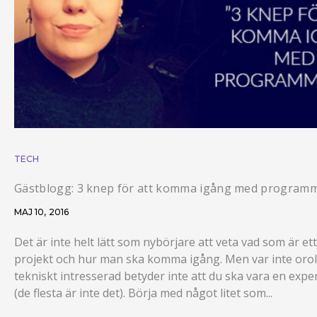
TECH
Gästblogg: 3 knep för att komma igång med program
MAJ 10, 2016
Det är inte helt lätt som nybörjare att veta vad som är et
projekt och hur man ska komma igång. Men var inte oroli
tekniskt intresserad betyder inte att du ska vara en exper
(de flesta är inte det). Börja med något litet som...