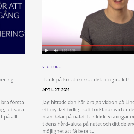
YOUTUBE
mering
Tänk på kreatörerna: dela originalet!
APRIL 27, 2016
t bra första
Jag hittade den här braiga videon på Li
g, att vara
ett mycket tydligt sätt förklarar varför de
t på allt
man delar på nätet. För klick, visningar o
tidens hårdvaluta på nätet och ditt dela
möjlighet att få betalt...