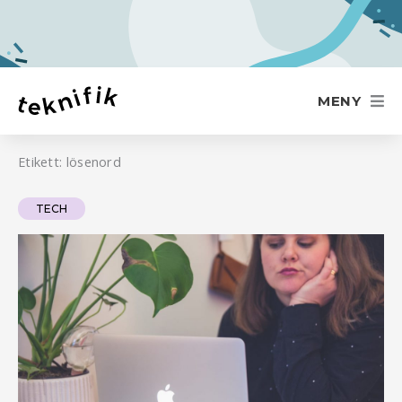
Hoppa
till
innehåll
MENY
Etikett: lösenord
TECH