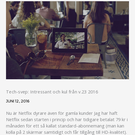
Tech-svep: Intressant och kul från v.23 2016
JUNI 12, 2016
Nu är Netflix dyrare även för gamla kunder Jag har haft
Netflix sedan starten i princip och har tidigare betalat 79 kr i
månaden för ett så kallat standard-abonnemang (man kan
kolla på 2 skärmar samtidigt och får tillgång till HD-kvalitet).