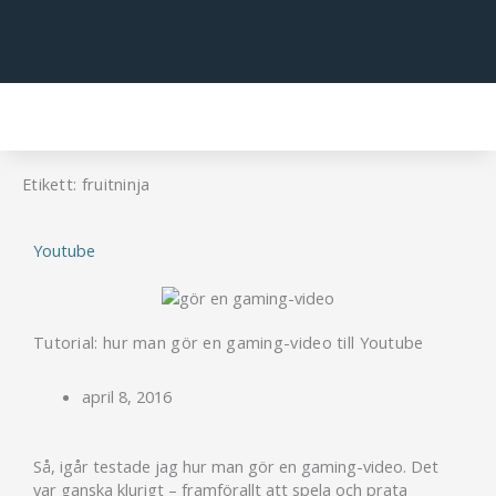
Hoppa
till
innehåll
Etikett: fruitninja
Youtube
Tutorial: hur man gör en gaming-video till Youtube
april 8, 2016
Så, igår testade jag hur man gör en gaming-video. Det
var ganska klurigt – framförallt att spela och prata