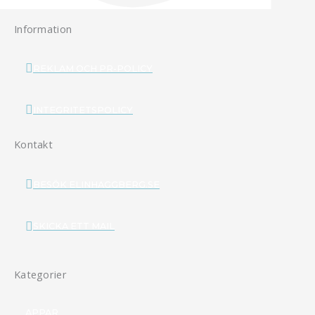
Information
REKLAM OCH PR-POLICY
INTEGRITETSPOLICY
Kontakt
BESÖK ELINHAGGBERG.SE
SKICKA ETT MAIL
Kategorier
APPAR