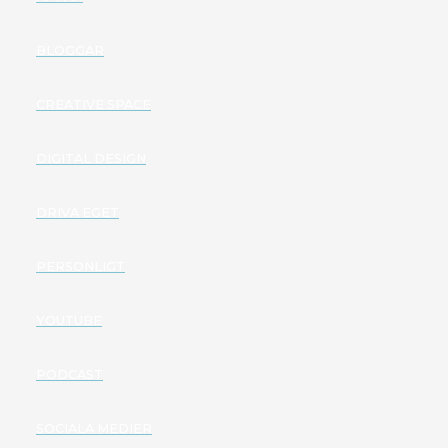
BLOGGAR
CREATIVE SPACE
DIGITAL DESIGN
DRIVA EGET
PERSONLIGT
YOUTUBE
PODCAST
SOCIALA MEDIER