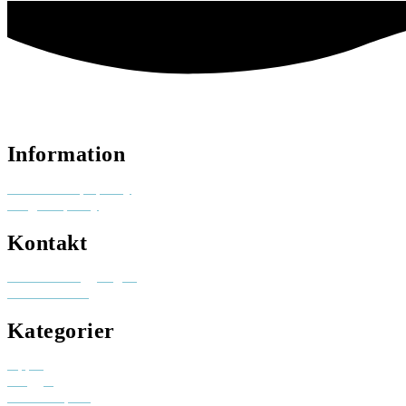
Information
Reklam och pr-policy
Integritetspolicy
Kontakt
Besök elinhaggberg.se
skicka ett mail
Kategorier
Appar
Bloggar
Creative space