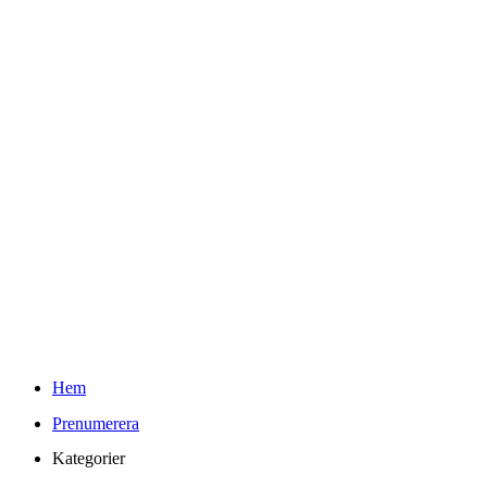
Teknifik Testar
Youtube
Kontakt
Info
Om Teknifik och Elin
Reklam och PR-policy för Teknifik
Integritetspolicy
kr
0.00
0
Varukorg
Sök
Hem
Prenumerera
Kategorier