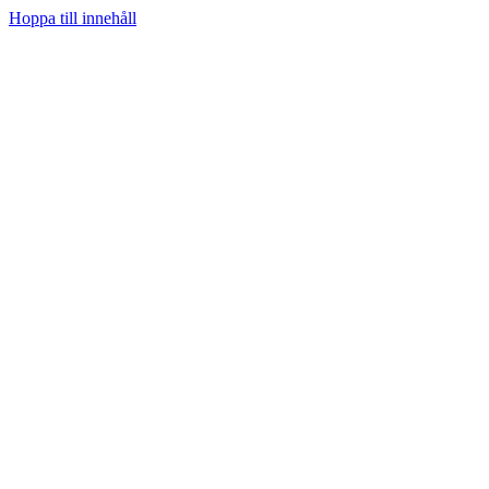
Hoppa till innehåll
Hem
Prenumerera
Kategorier
Youtube
Teknifik Testar
Teknifik Klubb
Tech
Spel
Sociala medier
Podcast
Personligt