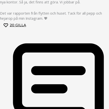
nya kontor. Så ja, det finns att göra. Vi jobbar på.
Det var rapporten från flytten och huset. Tack för all pepp och
hejarop på min Instagram. 💖
20
GILLA