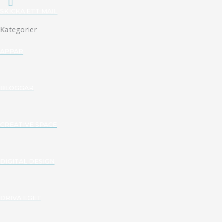
SKICKA ETT MAIL
Kategorier
APPAR
BLOGGAR
CREATIVE SPACE
DIGITAL DESIGN
DRIVA EGET