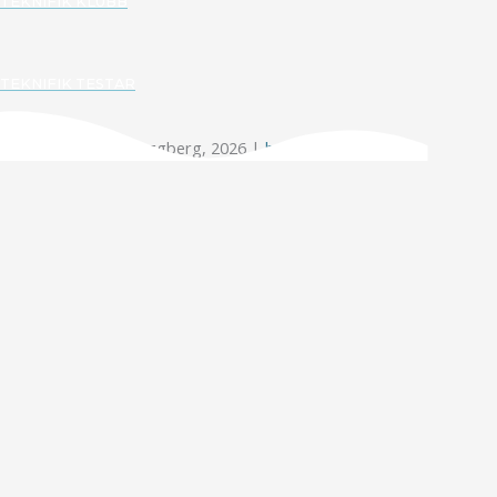
TEKNIFIK KLUBB
TEKNIFIK TESTAR
Copyright © Elin Häggberg, 2026 |
hello@teknifik.se