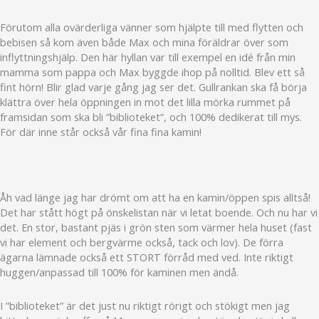
Förutom alla ovärderliga vänner som hjälpte till med flytten och
bebisen så kom även både Max och mina föräldrar över som
inflyttningshjälp. Den här hyllan var till exempel en idé från min
mamma som pappa och Max byggde ihop på nolltid. Blev ett så
fint hörn! Blir glad varje gång jag ser det. Gullrankan ska få börja
klättra över hela öppningen in mot det lilla mörka rummet på
framsidan som ska bli ”biblioteket”, och 100% dedikerat till mys.
För där inne står också vår fina fina kamin!
Åh vad länge jag har drömt om att ha en kamin/öppen spis alltså!
Det har stått högt på önskelistan när vi letat boende. Och nu har vi
det. En stor, bastant pjäs i grön sten som värmer hela huset (fast
vi har element och bergvärme också, tack och lov). De förra
ägarna lämnade också ett STORT förråd med ved. Inte riktigt
huggen/anpassad till 100% för kaminen men ändå.
I ”biblioteket” är det just nu riktigt rörigt och stökigt men jag