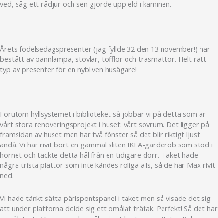
ved, såg ett rådjur och sen gjorde upp eld i kaminen.
Årets födelsedagspresenter (jag fyllde 32 den 13 november!) har
bestått av pannlampa, stövlar, tofflor och trasmattor. Helt rätt
typ av presenter för en nybliven husägare!
Förutom hyllsystemet i biblioteket så jobbar vi på detta som är
vårt stora renoveringsprojekt i huset: vårt sovrum. Det ligger på
framsidan av huset men har två fönster så det blir riktigt ljust
ändå. Vi har rivit bort en gammal sliten IKEA-garderob som stod i
hörnet och täckte detta hål från en tidigare dörr. Taket hade
några trista plattor som inte kändes roliga alls, så de har Max rivit
ned.
Vi hade tänkt sätta pärlspontspanel i taket men så visade det sig
att under plattorna dolde sig ett omålat trätak. Perfekt! Så det har