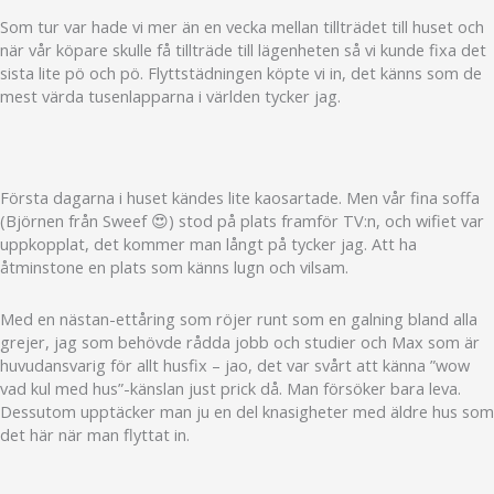
Som tur var hade vi mer än en vecka mellan tillträdet till huset och
när vår köpare skulle få tillträde till lägenheten så vi kunde fixa det
sista lite pö och pö. Flyttstädningen köpte vi in, det känns som de
mest värda tusenlapparna i världen tycker jag.
Första dagarna i huset kändes lite kaosartade. Men vår fina soffa
(Björnen från Sweef 😍) stod på plats framför TV:n, och wifiet var
uppkopplat, det kommer man långt på tycker jag. Att ha
åtminstone en plats som känns lugn och vilsam.
Med en nästan-ettåring som röjer runt som en galning bland alla
grejer, jag som behövde rådda jobb och studier och Max som är
huvudansvarig för allt husfix – jao, det var svårt att känna ”wow
vad kul med hus”-känslan just prick då. Man försöker bara leva.
Dessutom upptäcker man ju en del knasigheter med äldre hus som
det här när man flyttat in.