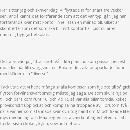
Här sitter jag och skriver idag. Vi flyttade in för snart tre veckor
sen, ändå känns det fortfarande som att det var typ igår. Jag har
fortfarande kvar mitt kontor inne i stan en månad till, vilket är
skönt eftersom det som ska bli mitt kontor här just nu är en
dammig byggarbetsplats.
Detta är vad jag tittar mot. Vårt lilla piamino som passar perfekt
mot den här lilla väggsnutten. Bakom det: alla ouppackade lådor
med kläder och ”diverse”.
Tack vare att vi hade många snälla kompisar som hjälpte till så gick
flytten förvånansvärt smidig måste jag säga. De som skulle hjälpa
till och bära kom runt 10, och vid 15 så var alla bilar tömda, köket
provisoriskt upplockat och kompisarna troppade av. Förutom två
nära vänner som stannade kvar och tog hand om M och fixade lite
mys medan jag och Max tog en sista vända till lägenheten för att
ta det sista i köket, kylen, sovrummet osv.