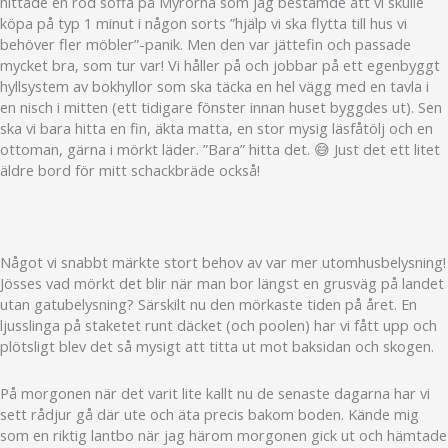
hittade en röd soffa på Myrorna som jag bestämde att vi skulle
köpa på typ 1 minut i någon sorts ”hjälp vi ska flytta till hus vi
behöver fler möbler”-panik. Men den var jättefin och passade
mycket bra, som tur var! Vi håller på och jobbar på ett egenbyggt
hyllsystem av bokhyllor som ska täcka en hel vägg med en tavla i
en nisch i mitten (ett tidigare fönster innan huset byggdes ut). Sen
ska vi bara hitta en fin, äkta matta, en stor mysig läsfåtölj och en
ottoman, gärna i mörkt läder. ”Bara” hitta det. 😅 Just det ett litet
äldre bord för mitt schackbräde också!
Något vi snabbt märkte stort behov av var mer utomhusbelysning!
Jösses vad mörkt det blir när man bor längst en grusväg på landet
utan gatubelysning? Särskilt nu den mörkaste tiden på året. En
ljusslinga på staketet runt däcket (och poolen) har vi fått upp och
plötsligt blev det så mysigt att titta ut mot baksidan och skogen.
På morgonen när det varit lite kallt nu de senaste dagarna har vi
sett rådjur gå där ute och äta precis bakom boden. Kände mig
som en riktig lantbo när jag härom morgonen gick ut och hämtade