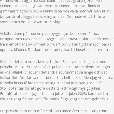
vi målat vitt. Väggarna ska målas ljust ljust gröna (Jotun Pale
Linden) och laminatgolvet rivas ut. Under laminatet finns ett
gammalt trägolv vi skulle kunna slipa och vaxa men vår plan till en
början är att lägga heltäckningsmatta. Det hade vi i vårt förra
sovrum och det var oväntat trevligt!
Vi håller även på med en platsbyggd garderob som Pappa
designat och Max och han byggt. Den är nästan klar. Ser så mycket
fram emot när sovrummet blir klart och vi kan flytta in (och packa
upp alla kläder). Det kommer utan tvekan bli husets finaste rum!
Men ja, det är mycket kvar att göra. En never-ending lista med
projekt och to do’s. Men så är ju livet i hus! Det är skönt att inget
är kris iallafall. Vi sover i det andra sovrummet så länge och det
funkar fint. Det får ta den tid det tar, helt enkelt. Men jag vill gärna
försöka hinna få lite mer ordning till jul så man kan göra julfint.
Stor potential för att göra detta till ett riktigt mysigt julhus!
Framförallt tänker jag att nästa jul, eller julen 2023, kommer blir
riktigt riktigt fin här. Man får tänka långsiktigt när det gäller hus.
Ett projekt som dock måste bli klart innan året är slut är ju mitt