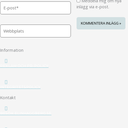
Meddela mig om nya
E-
inlägg via e-post.
post*
Webbplats
Information
REKLAM OCH PR-POLICY
INTEGRITETSPOLICY
Kontakt
BESÖK ELINHAGGBERG.SE