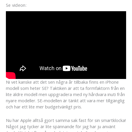
Se videon:
Ni vet kanske att det sen några år tillbaka finns en iPhone
modell som heter SE? Taktiken är att ta formfaktorn från en
lite äldre modell men uppgradera med ny hårdvara inuti från
nyare modeller. SE-modellen är tänkt att vara mer tillgänglig
och har ett lite mer budgetvänligt pris.
Nu har Apple alltså gjort samma sak fast för sin smartklocka!
Något jag tycker är lite spännande för jag har ju använt