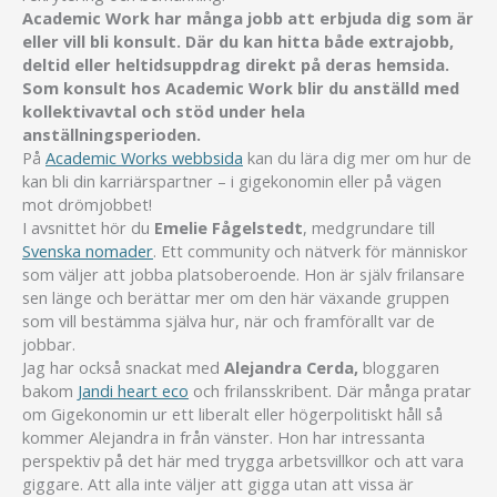
Academic Work har många jobb att erbjuda dig som är
eller vill bli konsult. Där du kan hitta både extrajobb,
deltid eller heltidsuppdrag direkt på deras hemsida.
Som konsult hos Academic Work blir du anställd med
kollektivavtal och stöd under hela
anställningsperioden.
På
Academic Works webbsida
kan du lära dig mer om hur de
kan bli din karriärspartner – i gigekonomin eller på vägen
mot drömjobbet!
I avsnittet hör du
Emelie Fågelstedt
, medgrundare till
Svenska nomader
. Ett community och nätverk för människor
som väljer att jobba platsoberoende. Hon är själv frilansare
sen länge och berättar mer om den här växande gruppen
som vill bestämma själva hur, när och framförallt var de
jobbar.
Jag har också snackat med
Alejandra Cerda,
bloggaren
bakom
Jandi heart eco
och frilansskribent. Där många pratar
om Gigekonomin ur ett liberalt eller högerpolitiskt håll så
kommer Alejandra in från vänster. Hon har intressanta
perspektiv på det här med trygga arbetsvillkor och att vara
giggare. Att alla inte väljer att gigga utan att vissa är