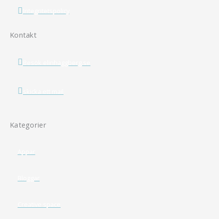
Integritetspolicy
Kontakt
Besök elinhaggberg.se
skicka ett mail
Kategorier
Appar
Bloggar
Creative space