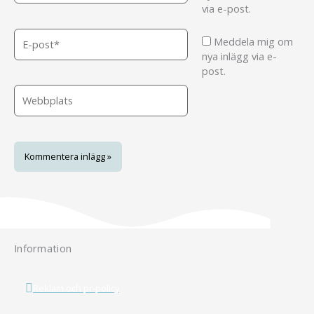
via e-post.
E-
Meddela mig om
post*
nya inlägg via e-
post.
Webbplats
Information
Reklam och pr-policy