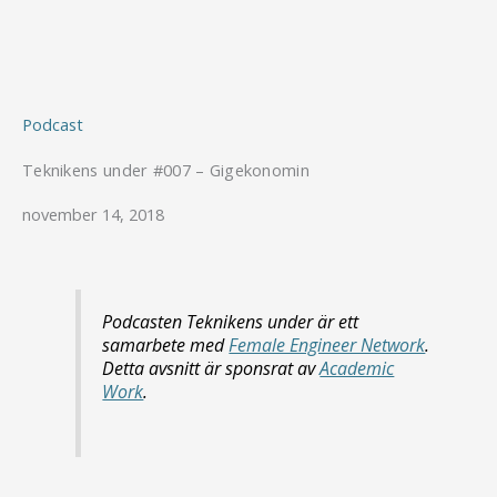
Hoppa
till
innehåll
Podcast
Teknikens under #007 – Gigekonomin
november 14, 2018
Podcasten Teknikens under är ett
samarbete med
Female Engineer Network
.
Detta avsnitt är sponsrat av
Academic
Work
.