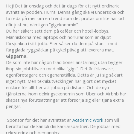
Hej! Det är onsdag och det är dags för ett nytt ordinarie
avsnitt av podden. Hurra! Denna gång ska vi undersöka och
ta reda på mer om en trend som det pratas om lite här och
där just nu, nämligen ”gigekonomin”.
Du har säkert sett dem på caféer och hotell-lobbys.
Människorna med laptops och hörlurar som är djupt
försjunkna i sitt jobb. Eller så ser du dem på stan – med
färgglada ryggsäckar på cykel påväg att leverera mat.
Giggarna.
De som inte har någon traditionell anställning utan bygger
ihop sin jobbtillvaro med olika ”gigs”. Det är frilansare,
egenföretagare och egenanställda. Detta är ju i sig såklart
inget nytt. Men teknikutvecklingen har gjort det mycket
enklare för allt fler att jobba på distans. Och de nya
tjänsterna inom delningsekonomin som Uber och Airbnb har
skapat nya förutsättningar att försörja sig eller tjäna extra
pengar.
Sponsor för det här avsnittet är
Academic Work
som vill
berätta hur de kan bli din karriärspartner. De jobbar med
rekrytering och bemanning.