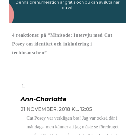
Denna prenumeration är gratis och du kan avsluta när
du vill.
4 reaktioner på ”Minisode: Intervju med Cat
Posey om identitet och inkludering i
techbranschen”
Ann-Charlotte
21 NOVEMBER, 2018 KL. 12:05
Cat Posey var verkligen bra! Jag var också där i
måndags, men känner att jag måste se föredraget