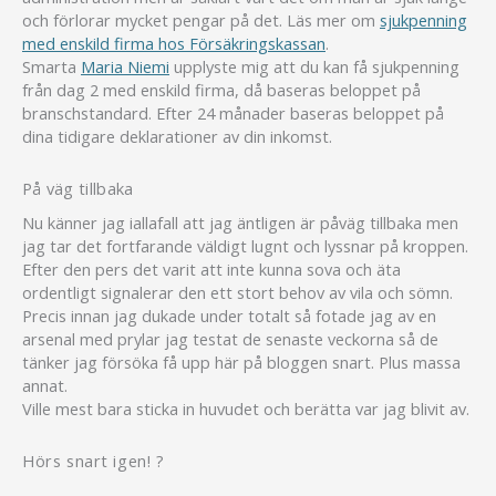
och förlorar mycket pengar på det. Läs mer om
sjukpenning
med enskild firma hos Försäkringskassan
.
Smarta
Maria Niemi
upplyste mig att du kan få sjukpenning
från dag 2 med enskild firma, då baseras beloppet på
branschstandard. Efter 24 månader baseras beloppet på
dina tidigare deklarationer av din inkomst.
På väg tillbaka
Nu känner jag iallafall att jag äntligen är påväg tillbaka men
jag tar det fortfarande väldigt lugnt och lyssnar på kroppen.
Efter den pers det varit att inte kunna sova och äta
ordentligt signalerar den ett stort behov av vila och sömn.
Precis innan jag dukade under totalt så fotade jag av en
arsenal med prylar jag testat de senaste veckorna så de
tänker jag försöka få upp här på bloggen snart. Plus massa
annat.
Ville mest bara sticka in huvudet och berätta var jag blivit av.
Hörs snart igen! ?