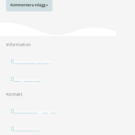
Information
Reklam och pr-policy
Integritetspolicy
Kontakt
Besök elinhaggberg.se
skicka ett mail