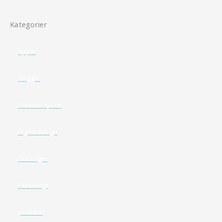
Kategorier
Appar
Bloggar
Creative space
Digital design
Driva eget
Personligt
youtube