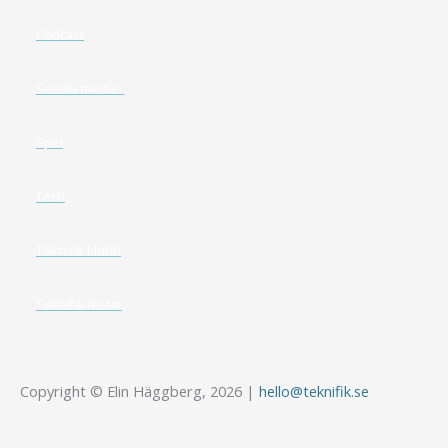
Podcast
Sociala medier
Spel
Tech
Teknifik klubb
Teknifik testar
Copyright © Elin Häggberg, 2026 |
hello@teknifik.se