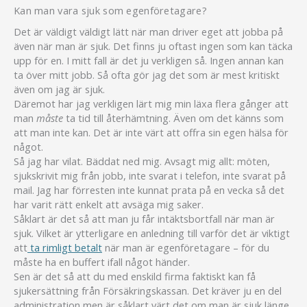
Kan man vara sjuk som egenföretagare?
Det är väldigt väldigt lätt när man driver eget att jobba på
även när man är sjuk. Det finns ju oftast ingen som kan täcka
upp för en. I mitt fall är det ju verkligen så. Ingen annan kan
ta över mitt jobb. Så ofta gör jag det som är mest kritiskt
även om jag är sjuk.
Däremot har jag verkligen lärt mig min läxa flera gånger att
man
måste
ta tid till återhämtning. Även om det känns som
att man inte kan. Det är inte värt att offra sin egen hälsa för
något.
Så jag har vilat. Bäddat ned mig. Avsagt mig allt: möten,
sjukskrivit mig från jobb, inte svarat i telefon, inte svarat på
mail. Jag har förresten inte kunnat prata på en vecka så det
har varit rätt enkelt att avsäga mig saker.
Såklart är det så att man ju får intäktsbortfall när man är
sjuk. Vilket är ytterligare en anledning till varför det är viktigt
att
ta rimligt betalt
när man är egenföretagare – för du
måste ha en buffert ifall något händer.
Sen är det så att du med enskild firma faktiskt kan få
sjukersättning från Försäkringskassan. Det kräver ju en del
administration men är såklart värt det om man är sjuk länge