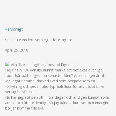
Hoppa
till
innehåll
Personligt
Sjuk i tre veckor som egenföretagare
april 25, 2018
Hej fina ni! Du kanske hunnit märka att det ekat ovanligt
tomt här på bloggen på senaste tiden? Anledningen är att
jag legat hemma, däckad i vad som började som en
förkylning och sedan blev typ-halsfluss för att tillslut bli en
verklig halsfluss.
Nu har jag ätit penicillin i tre dagar och äntligen kunnat sova,
andas och äta ordentligt så jag känner hur livet och energin
börjar komma tillbaka.