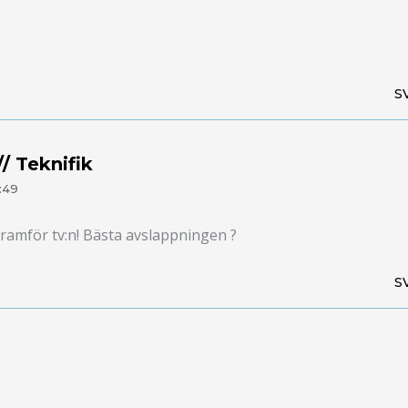
S
/ Teknifik
:49
 framför tv:n! Bästa avslappningen ?
S