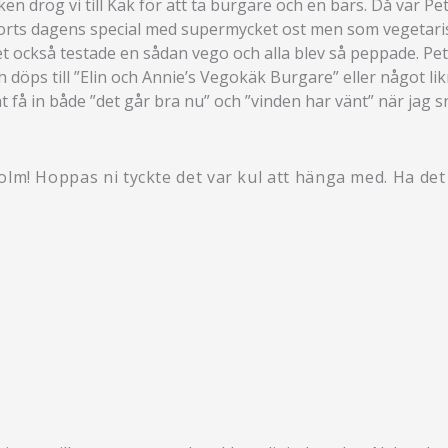
ken drog vi till Käk för att ta burgare och en bärs. Då var P
 sorts dagens special med supermycket ost men som vegetari
ket också testade en sådan vego och alla blev så peppade. Pe
öps till ”Elin och Annie’s Vegokäk Burgare” eller något likna
at få in både ”det går bra nu” och ”vinden har vänt” när jag
olm! Hoppas ni tyckte det var kul att hänga med. Ha det