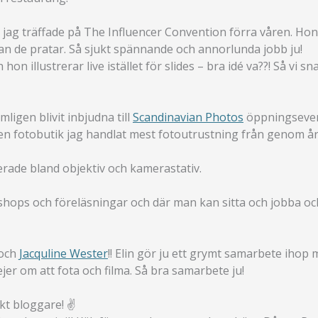
jag träffade på The Influencer Convention förra våren. Hon 
dan de pratar. Så sjukt spännande och annorlunda jobb ju!
hon illustrerar live istället för slides – bra idé va??! Så vi
mligen blivit inbjudna till
Scandinavian Photos
öppningsevent
n fotobutik jag handlat mest fotoutrustning från genom åren 
serade bland objektiv och kamerastativ.
hops och föreläsningar och där man kan sitta och jobba oc
och
Jacquline Wester
!! Elin gör ju ett grymt samarbete ihop
er om att fota och filma. Så bra samarbete ju!
kt bloggare! ✌️