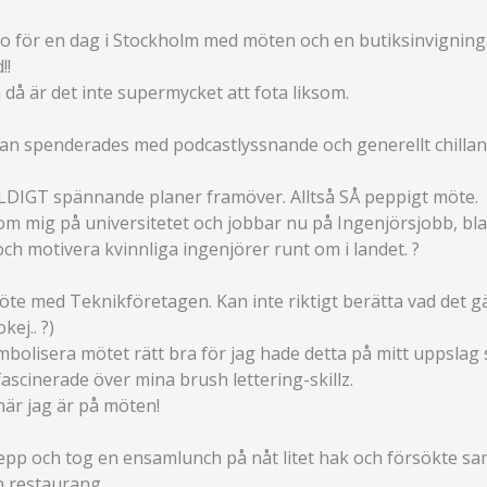
o för en dag i Stockholm med möten och en butiksinvigning
!!
h då är det inte supermycket att fota liksom.
san spenderades med podcastlyssnande och generellt chillan
ÄLDIGT spännande planer framöver. Alltså SÅ peppigt möte.
 som mig på universitetet och jobbar nu på Ingenjörsjobb, 
ch motivera kvinnliga ingenjörer runt om i landet. ?
möte med Teknikföretagen. Kan inte riktigt berätta vad det g
kej.. ?)
bolisera mötet rätt bra för jag hade detta på mitt uppslag 
ascinerade över mina brush lettering-skillz.
när jag är på möten!
pepp och tog en ensamlunch på nåt litet hak och försökte saml
en restaurang.