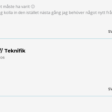
et måste ha varit 🙂
kolla in den istället nästa gång jag behöver något nytt frå
S
/ Teknifik
:06
S