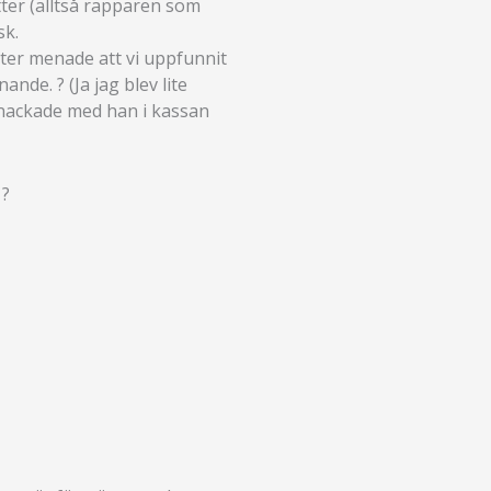
etter (alltså rapparen som
sk.
tter menade att vi uppfunnit
nde. ? (Ja jag blev lite
 snackade med han i kassan
 ?