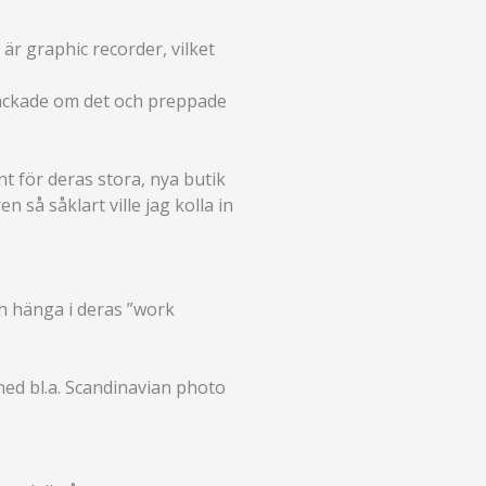
är graphic recorder, vilket
 snackade om det och preppade
 för deras stora, nya butik
så såklart ville jag kolla in
h hänga i deras ”work
 med bl.a. Scandinavian photo