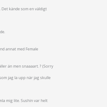
. Det kände som en väldigt
de.
bland annat med Female
äller än men snaaaart. ? (Sorry
som jag la upp när jag skulle
a mig lite. Sushin var helt