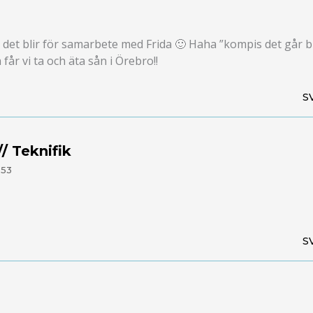
d det blir för samarbete med Frida 🙂 Haha ”kompis det går b
år vi ta och äta sån i Örebro!!
S
/ Teknifik
:53
S