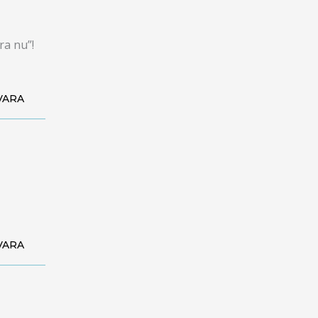
ra nu”!
VARA
VARA