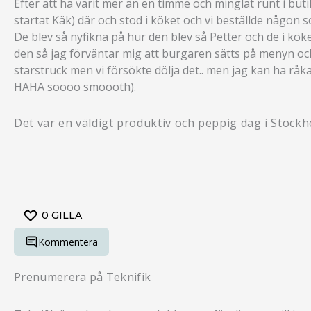
Efter att ha varit mer än en timme och minglat runt i buti
startat Käk) där och stod i köket och vi beställde någon
De blev så nyfikna på hur den blev så Petter och de i kö
den så jag förväntar mig att burgaren sätts på menyn och d
starstruck men vi försökte dölja det.. men jag kan ha råk
HAHA soooo smoooth).
Det var en väldigt produktiv och peppig dag i Stockh
0
GILLA
Kommentera
Prenumerera på Teknifik