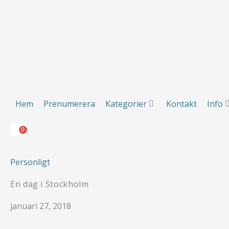
Hoppa
till
innehåll
Hem
Prenumerera
Kategorier
Kontakt
Info
0
Varukorg
Hem
Prenumerera
Kategorier
Kontakt
Info
0
Varukorg
Personligt
En dag i Stockholm
januari 27, 2018