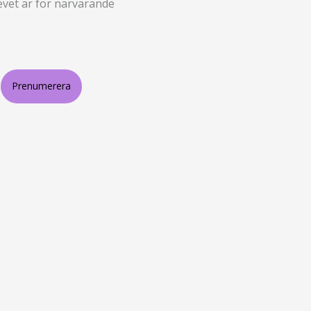
revet är för närvarande
Prenumerera