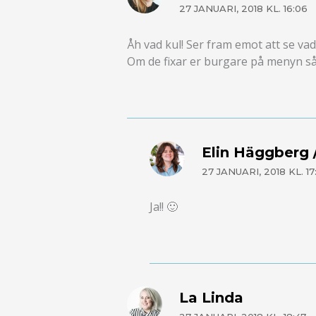
27 JANUARI, 2018 KL. 16:06
Åh vad kul! Ser fram emot att se va
Om de fixar er burgare på menyn så f
Elin Häggberg /
27 JANUARI, 2018 KL. 17
Ja!! 🙂
La Linda