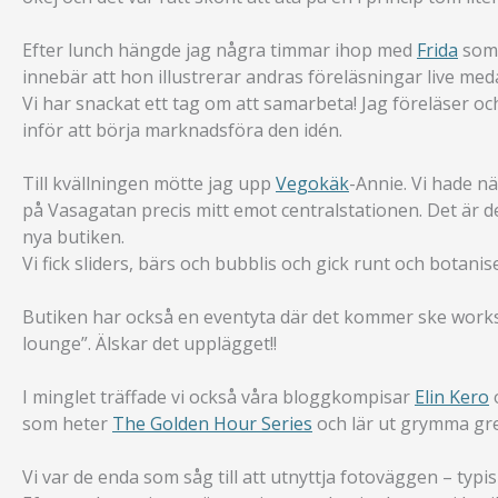
Efter lunch hängde jag några timmar ihop med
Frida
som 
innebär att hon illustrerar andras föreläsningar live me
Vi har snackat ett tag om att samarbeta! Jag föreläser och 
inför att börja marknadsföra den idén.
Till kvällningen mötte jag upp
Vegokäk
-Annie. Vi hade nä
på Vasagatan precis mitt emot centralstationen. Det är de
nya butiken.
Vi fick sliders, bärs och bubblis och gick runt och botani
Butiken har också en eventyta där det kommer ske works
lounge”. Älskar det upplägget!!
I minglet träffade vi också våra bloggkompisar
Elin Kero
som heter
The Golden Hour Series
och lär ut grymma grej
Vi var de enda som såg till att utnyttja fotoväggen – typis