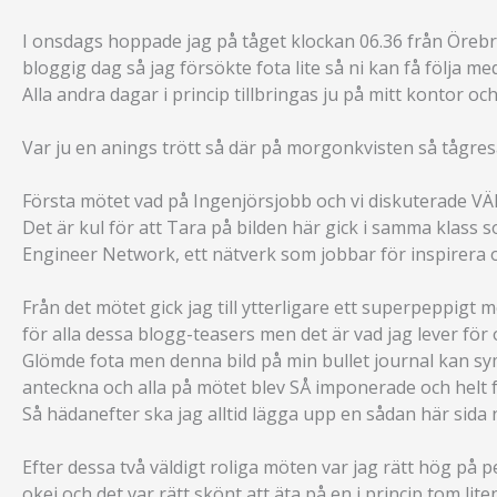
I onsdags hoppade jag på tåget klockan 06.36 från Örebr
bloggig dag så jag försökte fota lite så ni kan få följa med
Alla andra dagar i princip tillbringas ju på mitt kontor oc
Var ju en anings trött så där på morgonkvisten så tågre
Första mötet vad på Ingenjörsjobb och vi diskuterade V
Det är kul för att Tara på bilden här gick i samma klass
Engineer Network, ett nätverk som jobbar för inspirera o
Från det mötet gick jag till ytterligare ett superpeppigt 
för alla dessa blogg-teasers men det är vad jag lever för o
Glömde fota men denna bild på min bullet journal kan sym
anteckna och alla på mötet blev SÅ imponerade och helt f
Så hädanefter ska jag alltid lägga upp en sådan här sida 
Efter dessa två väldigt roliga möten var jag rätt hög på 
okej och det var rätt skönt att äta på en i princip tom lit