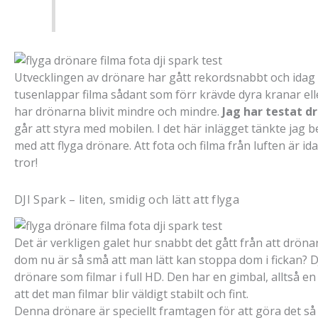
Utvecklingen av drönare har gått rekordsnabbt och idag ä
tusenlappar filma sådant som förr krävde dyra kranar el
har drönarna blivit mindre och mindre.
Jag har testat 
går att styra med mobilen. I det här inlägget tänkte ja
med att flyga drönare. Att fota och filma från luften är i
tror!
DJI Spark – liten, smidig och lätt att flyga
Det är verkligen galet hur snabbt det gått från att drönar
dom nu är så små att man lätt kan stoppa dom i fickan? DJ
drönare som filmar i full HD. Den har en gimbal, alltså e
att det man filmar blir väldigt stabilt och fint.
Denna drönare är speciellt framtagen för att göra det så l