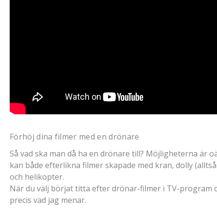
Förhöj dina filmer med en drönare
Så vad ska man då ha en drönare till? Möjligheterna är oä
kan både efterlikna filmer skapade med kran, dolly (allts
och helikopter.
När du välj börjat titta efter drönar-filmer i TV-progra
precis vad jag menar.