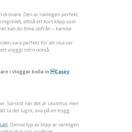
 en drönare. Den är nämligen perfekt
ringsbild), alltså ett kort klipp som
het kan du filma utifrån – kanske
den vara perfekt för att visa var
ett snyggt intro också.
are i vloggar kolla in
Casey
er. Särskilt när det är utomhus men
att ta det lugnt, öva på en trygg
sätt
. Denna typ av klipp är verkligen
ldigt dyrt och proffsigt.