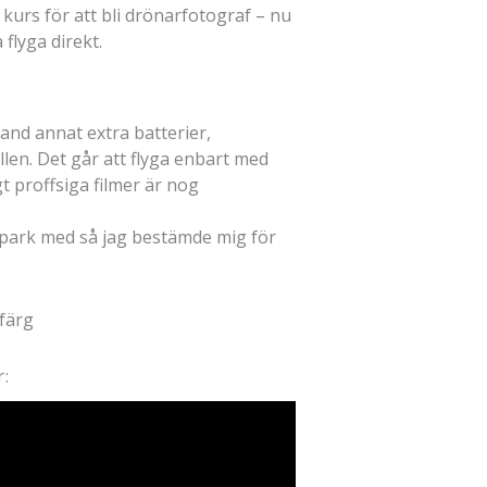
kurs för att bli drönarfotograf – nu
 flyga direkt.
land annat extra batterier,
len. Det går att flyga enbart med
igt proffsiga filmer är nog
Spark med så jag bestämde mig för
r: