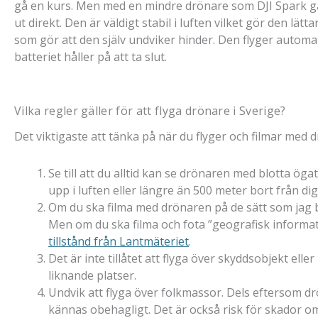
gå en kurs. Men med en mindre drönare som DJI Spark gå
ut direkt. Den är väldigt stabil i luften vilket gör den lät
som gör att den själv undviker hinder. Den flyger automat
batteriet håller på att ta slut.
Vilka regler gäller för att flyga drönare i Sverige?
Det viktigaste att tänka på när du flyger och filmar med d
Se till att du alltid kan se drönaren med blotta öga
upp i luften eller längre än 500 meter bort från dig
Om du ska filma med drönaren på de sätt som jag be
Men om du ska filma och fota ”geografisk informat
tillstånd från Lantmäteriet
.
Det är inte tillåtet att flyga över skyddsobjekt elle
liknande platser.
Undvik att flyga över folkmassor. Dels eftersom dr
kännas obehagligt. Det är också risk för skador 