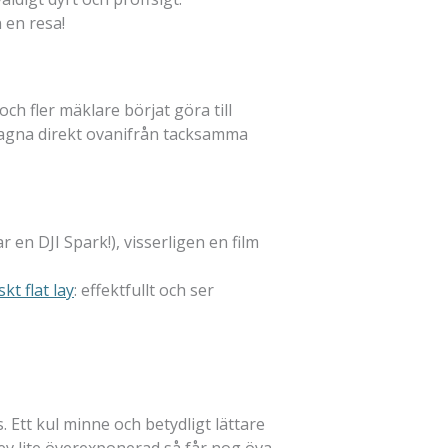
 en resa!
h fler mäklare börjat göra till
tagna direkt ovanifrån tacksamma
 en DJI Spark!), visserligen en film
kt flat lay
: effektfullt och ser
. Ett kul minne och betydligt lättare
lev lite överexponerad så får nog öva