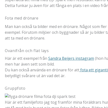
Detta funkar ju även för att fånga en plats i en video från
Fota med drönare
Man kan också ta bilder med en drönare. Något som fler oc
exempel. Förutom miljöer och byggnader så är ju bilder 
att ta med en drönare.
Ovanifrån och flat lays
Här är ett exempel från
Sandra Beijers instagram
(hon har
men har även sett som bild.
Du kan också använda en drönare för att
fota ett gigantis
betydligt svårare ut än vad det är.
Gruppfoto
Här är ett familjefoto jag tog framför mina föräldrars hus
att få med hela huset när man fotar från luften. Bilden b