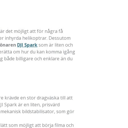
r det möjligt att för några få
ler inhyrda helikoptrar. Dessutom
drönaren
DJI Spark
som är liten och
g berätta om hur du kan komma igång
dag både billigare och enklare än du
e krävde en stor dragväska till att
I Spark är en liten, prisvärd
n mekanisk bildstabilisator, som gör
ätt som möjligt att börja filma och