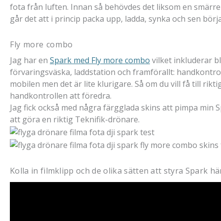
fota från luften. Innan så behövdes det liksom en smärre 
går det att i princip packa upp, ladda, synka och sen börja
Fly more combo
Jag har en
Spark med Fly more combo
vilket inkluderar b
förvaringsväska, laddstation och framförallt: handkontrol
mobilen men det är lite klurigare. Så om du vill få till rikt
handkontrollen att föredra.
Jag fick också med några färgglada skins att pimpa min 
att göra en riktig Teknifik-drönare.
Kolla in filmklipp och de olika sätten att styra Spark hä