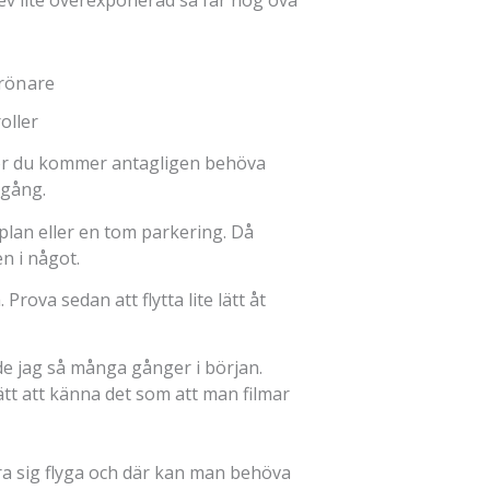
drönare
oller
r du kommer antagligen behöva
igång.
splan eller en tom parkering. Då
n i något.
 Prova sedan att flytta lite lätt åt
de jag så många gånger i början.
tt att känna det som att man filmar
ra sig flyga och där kan man behöva