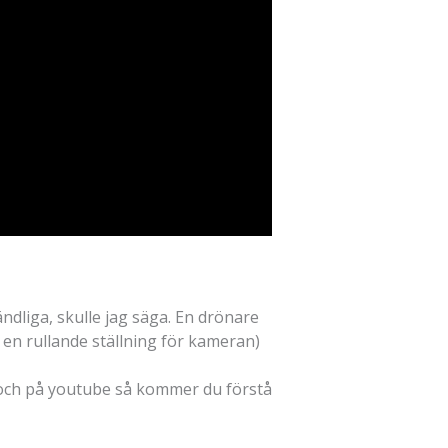
ndliga, skulle jag säga. En drönare
å en rullande ställning för kameran)
m och på youtube så kommer du förstå