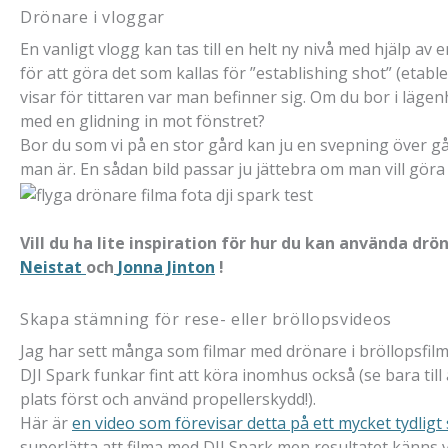
Drönare i vloggar
En vanligt vlogg kan tas till en helt ny nivå med hjälp av
för att göra det som kallas för ”establishing shot” (etable
visar för tittaren var man befinner sig. Om du bor i lägen
med en glidning in mot fönstret?
Bor du som vi på en stor gård kan ju en svepning över går
man är. En sådan bild passar ju jättebra om man vill göra 
Vill du ha lite inspiration för hur du kan använda drön
Neistat
och
Jonna Jinton
!
Skapa stämning för rese- eller bröllopsvideos
Jag har sett många som filmar med drönare i bröllopsfilm
DJI Spark funkar fint att köra inomhus också (se bara till 
plats först och använd propellerskydd!).
Här är
en video som förevisar detta på ett mycket tydligt 
superlätta att filma med DJI Spark men resultatet känns vä