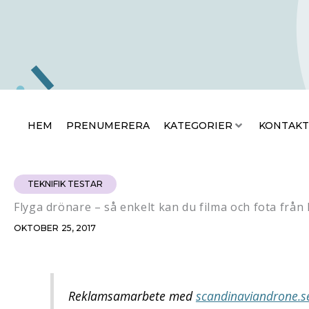
Hoppa
HEM
PRENUMERERA
KATEGO
till
innehåll
HEM
PRENUMERERA
KATEGORIER
KONTAKT
TEKNIFIK TESTAR
Flyga drönare – så enkelt kan du filma och fota från 
OKTOBER 25, 2017
Reklamsamarbete med
scandinaviandrone.s