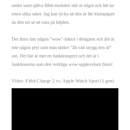
under samt själva fitbit-modulen står ut något och lätt tar
emot olika saker. Jag kan tycka att den är lite klumpigare
än den ser ut att vara på höjden.
Det finns inte någon ”wow”-faktor i designen och det är
inte någon pryl som man tänker ”åh vad snygg den är”
om. Det här är mer en funktionspryl och det är i
funktionerna som den verkliga wow-upplevelsen finns!
Video: Fitbit Charge 2 vs. Apple Watch Sport (1 gen)