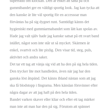
superrädd om klockan. Den är enkel att sätta på och
gummibandet ger en väldigt sportig look. Jag kan tycka att
den kanske är lite väl sportig för en accessoar man
förväntas ha på sig dygnet runt. Samtidigt känns det
hygieniskt med gummiarmabandet som lätt kan spolas av.
Hade jag valt själv hade jag kanske satsat på ett svart band
istället, något som inte står ut så mycket. Skärmen är
enkel, svartvit och lite pixlig. Den visar tid, steg, puls,
aktivitet och andra saker.
Det tar ett tag att vänja sig vid att ha den på sig hela tiden.
Den trycker lite mot handleden, även när jag har den
ganska löst åtspänd. Det känns ibland nästan som att jag
ska få blodstopp i fingrarna. Men känslan försvinner efter
några dagar av att jag haft på den hela tiden.
Bandet varken skaver eller kliar och efter ett tag märker
man inte att man har den på sig. Förutom att spännet