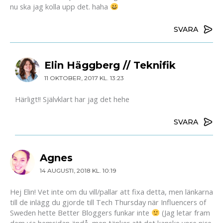
nu ska jag kolla upp det. haha
SVARA
Elin Häggberg // Teknifik
11 OKTOBER, 2017 KL. 13:23
Härligt!! Självklart har jag det hehe
SVARA
Agnes
14 AUGUSTI, 2018 KL. 10:19
Hej Elin! Vet inte om du vill/pallar att fixa detta, men länkarna
till de inlägg du gjorde till Tech Thursday när Influencers of
Sweden hette Better Bloggers funkar inte
(Jag letar fram
dem via hemsidan ändå, men tänker att det kanske vore nice