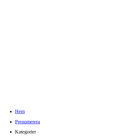
Teknifik Testar
Youtube
Kontakt
Info
Om Teknifik och Elin
Reklam och PR-policy för Teknifik
Integritetspolicy
kr
0.00
0
Varukorg
Sök
Hem
Prenumerera
Kategorier