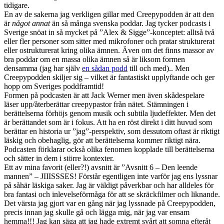
tidigare.
En av de sakerna jag verkligen gillar med Creepypodden är att den
är
något annat
än så många svenska poddar. Jag tycker podcasts i
Sverige snöat in så mycket på ”Alex & Sigge”-konceptet: alltså två
eller fler personer som sitter med mikrofoner och pratar strukturerat
eller ostrukturerat kring olika ämnen. Även om det finns massor av
bra poddar om en massa olika ämnen så är liksom formen
densamma (jag har själv
en sådan podd
till och med).. Men
Creepypodden skiljer sig – vilket är fantastiskt upplyftande och ger
hopp om Sveriges poddframtid!
Formen på podcasten är att Jack Werner men även skådespelare
läser upp/återberättar creepypastor från nätet. Stämningen i
berättelserna förhöjs genom musik och subtila ljudeffekter. Men det
är berättandet som är i fokus. Att ha en röst direkt i ditt huvud som
berättar en historia ur ”jag”-perspektiv, som dessutom oftast är riktigt
läskig och obehaglig, gör att berättelserna kommer riktigt nära.
Podcasten förklarar också olika fenomen kopplade till berättelserna
och sätter in dem i större kontexter.
Ett av mina favorit (eller?!) avsnitt är ”Avsnitt 6 – Den leende
mannen” – JIIISSSES! Förstår egentligen inte varför jag ens lyssnar
på såhär läskiga saker. Jag är väldigt påverkbar och har alldeles för
bra fantasi och inlevelseförmåga för att se skräckfilmer och liknande.
Det värsta jag gjort var en gång när jag lyssnade på Creepypodden,
precis innan jag skulle gå och lägga mig, när jag var ensam
hemma!!! Jag kan säga att jag hade extremt svårt att somna efteråt