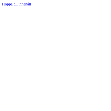
Hoppa till innehåll
Hem
Prenumerera
Kategorier
Youtube
Teknifik Testar
Teknifik Klubb
Tech
Spel
Sociala medier
Podcast
Personligt