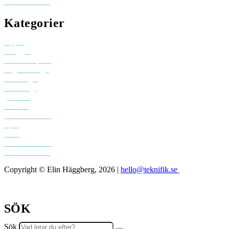
skicka ett mail
Kategorier
Appar
Bloggar
Creative space
Digital design
Driva eget
Personligt
youtube
Podcast
Sociala medier
Spel
Tech
Teknifik klubb
Teknifik testar
Copyright © Elin Häggberg, 2026 |
hello@teknifik.se
SÖK
Sök