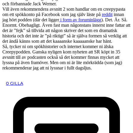
och förbannade Jack Werner.
Vill även rekommendera avsnitt 2 som handlar om en creepypasta
om ett spökkonto på Facebook som jag själv läste på
reddit
innan
jag hört podden (där det ligger
i form av foruminlägg
). Det. Är. Så.
Enormt. Obehagligt. Även fast man någonstans innerst inne fattar att
det är ”fejk” så tillvida att någon skriver det som en dramatisk
historia och det inte är ”på riktigt” så är själva formen så verklig att
det ändå känns som att det kaaaanske kaaaaanske har hänt.
Så, tycker ni om spökhistorier och internet kommer ni älska
Creepypodden. Ganska nyligen kom nyheten att SR köpt in 35
avsnitt till av podcasten också så det kommer finnas mycket att
lyssna på även framöver. Men om ni är lite mörkrädda (som jag)
rekommenderar jag att ni lyssnar i fullt dagsljus.
0
GILLA