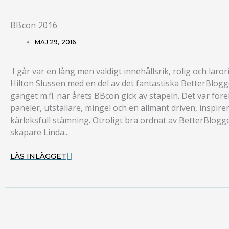
BBcon 2016
MAJ 29, 2016
I går var en lång men väldigt innehållsrik, rolig och läror
Hilton Slussen med en del av det fantastiska BetterBlogg
gänget m.fl. när årets BBcon gick av stapeln. Det var före
paneler, utställare, mingel och en allmänt driven, inspir
kärleksfull stämning. Otroligt bra ordnat av BetterBlogg
skapare Linda...
LÄS INLÄGGET