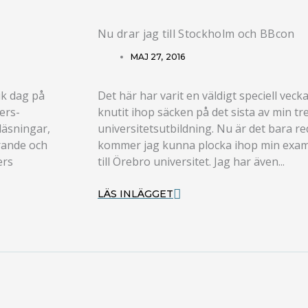
Nu drar jag till Stockholm och BBcon
MAJ 27, 2016
ik dag på
Det här har varit en väldigt speciell veck
ers-
knutit ihop säcken på det sista av min tr
läsningar,
universitetsutbildning. Nu är det bara r
erande och
kommer jag kunna plocka ihop min exam
ers
till Örebro universitet. Jag har även...
LÄS INLÄGGET