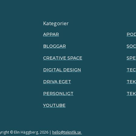
Kategorier
APPAR
PO
BLOGGAR
SOC
CREATIVE SPACE
SPE
DIGITAL DESIGN
TE
DRIVA EGET
TEK
PERSONLIGT
TEK
YOUTUBE
right © Elin Häggberg, 2026 |
hello@teknifik.se