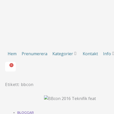
Hoppa
till
innehåll
Hem
Prenumerera
Kategorier
Kontakt
Info
0
VARUKORG
Hem
Prenumerera
Kategorier
Kontakt
Info
0
VARUKORG
Etikett: bbcon
BLOGGAR