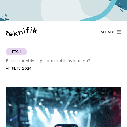
Hoppa
till
innehåll
MENY
TECH
Betraktar vi livet genom mobilens kamera?
APRIL 17, 2024
E-
postadress