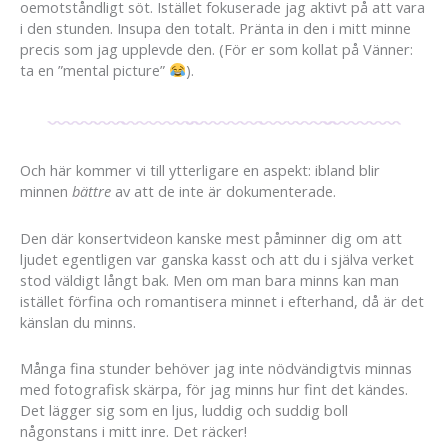
oemotståndligt söt. Istället fokuserade jag aktivt på att vara
i den stunden. Insupa den totalt. Pränta in den i mitt minne
precis som jag upplevde den. (För er som kollat på Vänner:
ta en ”mental picture”
).
Och här kommer vi till ytterligare en aspekt: ibland blir
minnen
bättre
av att de inte är dokumenterade.
Den där konsertvideon kanske mest påminner dig om att
ljudet egentligen var ganska kasst och att du i själva verket
stod väldigt långt bak. Men om man bara minns kan man
istället förfina och romantisera minnet i efterhand, då är det
känslan du minns.
Många fina stunder behöver jag inte nödvändigtvis minnas
med fotografisk skärpa, för jag minns hur fint det kändes.
Det lägger sig som en ljus, luddig och suddig boll
någonstans i mitt inre. Det räcker!