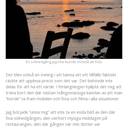
En solnedgång jag inte kunde motstå att fota.
Det blev också en övning i att känna att ett tillfälle faktiskt
räckte att uppleva precis som det var. Det behövde inte
delas för att ha ett värde. I förlängningen hjälpte det mig att
träna bort den där nästan tvångsmässiga känslan av att man
”borde” ta fram mobilen och fota och filma i alla situationer.
Jag började ”unna mig” att inte ta en enda bild av den där
fina solnedgången, den oerhört mysiga middagen på
restaurangen, den där gången när min dotter var