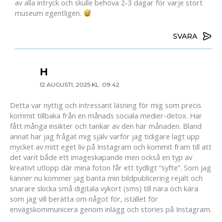
av alla intryck och skulle behöva 2-3 dagar för varje stort
museum egentligen.
SVARA
H
12 AUGUSTI, 2025 KL. 09:42
Detta var nyttig och intressant läsning för mig som precis
kommit tillbaka från en månads sociala medier-detox. Har
fått många insikter och tankar av den här månaden. Bland
annat har jag frågat mig själv varför jag tidigare lagt upp
mycket av mitt eget liv på Instagram och kommit fram till att
det varit både ett imageskapande men också en typ av
kreativt utlopp där mina foton får ett tydligt ”syfte”. Som jag
känner nu kommer jag banta min bildpublicering rejält och
snarare skicka små digitala vykort (sms) till nära och kära
som jag vill berätta om något för, istället för
envägskommunicera genom inlägg och stories på Instagram.