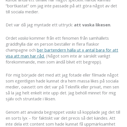
”bortkastat” om jag inte passade på att göra något av det
till sociala medier.
Det var då jag myntade ett uttryck:
att
vaska likesen
.
Ordet
vaska
kommer från ett fenomen från samhällets
gräddhylla där en person beställer in flera flaskor
champagne och
ber bartendern hälla ut x antal bara för att
visa att man har råd.
(Något som inte är särskilt vanligt
förekommande, men som ändå blivit ett begrepp).
För mig började det med att jag fotade eller filmade något
som egentligen hade kunnat dra hem massa likes på sociala
medier, oavsett om det var på Teknifik eller privat, men sen
så la jag helt enkelt inte upp det. Jag behöll minnet för mig
själv och struntade i liksen.
Genom att använda begreppet
vaska
så kopplade jag det till
en sorts lyx – för faktiskt var det precis så det kändes. Att
inte dela ett content som hade kunnat få uppmärksamhet