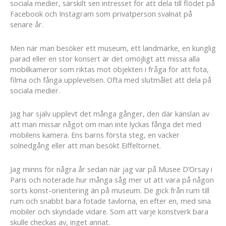
sociala medier, särskilt sen intresset för att dela till flödet på
Facebook och Instagram som privatperson svalnat på
senare år.
Men när man besöker ett museum, ett landmärke, en kunglig
parad eller en stor konsert är det omöjligt att missa alla
mobilkameror som riktas mot objekten i fråga för att fota,
filma och fånga upplevelsen. Ofta med slutmålet att dela på
sociala medier.
Jag har själv upplevt det många gånger, den där känslan av
att man missar något om man inte lyckas fånga det med
mobilens kamera. Ens barns första steg, en vacker
solnedgång eller att man besökt Eiffeltornet.
Jag minns för några år sedan när jag var på Musee D’Orsay i
Paris och noterade hur många såg mer ut att vara på någon
sorts konst-orientering än på museum. De gick från rum till
rum och snabbt bara fotade tavlorna, en efter en, med sina
mobiler och skyndade vidare. Som att varje konstverk bara
skulle checkas av, inget annat.