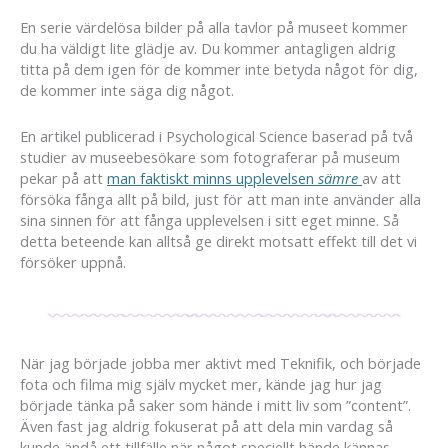
En serie värdelösa bilder på alla tavlor på museet kommer
du ha väldigt lite glädje av. Du kommer antagligen aldrig
titta på dem igen för de kommer inte betyda något för dig,
de kommer inte säga dig något.
En artikel publicerad i Psychological Science baserad på två
studier av museebesökare som fotograferar på museum
pekar på att
man faktiskt minns upplevelsen
sämre
av att
försöka fånga allt på bild, just för att man inte använder alla
sina sinnen för att fånga upplevelsen i sitt eget minne. Så
detta beteende kan alltså ge direkt motsatt effekt till det vi
försöker uppnå.
När jag började jobba mer aktivt med Teknifik, och började
fota och filma mig själv mycket mer, kände jag hur jag
började tänka på saker som hände i mitt liv som ”content”.
Även fast jag aldrig fokuserat på att dela min vardag så
kunde ändå ett tillfälle när något speciellt hände kännas