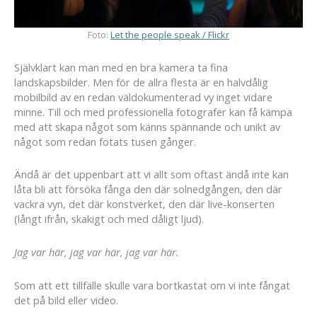
Foto:
Let the people speak / Flickr
Självklart kan man med en bra kamera ta fina
landskapsbilder. Men för de allra flesta är en halvdålig
mobilbild av en redan väldokumenterad vy inget vidare
minne. Till och med professionella fotografer kan få kämpa
med att skapa något som känns spännande och unikt av
något som redan fotats tusen gånger.
Ändå är det uppenbart att vi allt som oftast ändå inte kan
låta bli att försöka fånga den där solnedgången, den där
vackra vyn, det där konstverket, den där live-konserten
(långt ifrån, skakigt och med dåligt ljud).
Jag var här, jag var här, jag var här.
Som att ett tillfälle skulle vara bortkastat om vi inte fångat
det på bild eller video.