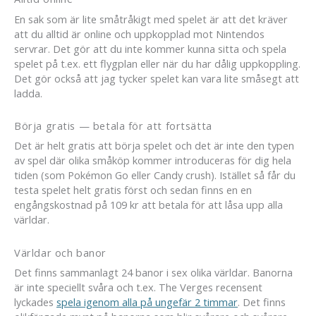
En sak som är lite småtråkigt med spelet är att det kräver
att du alltid är online och uppkopplad mot Nintendos
servrar. Det gör att du inte kommer kunna sitta och spela
spelet på t.ex. ett flygplan eller när du har dålig uppkoppling.
Det gör också att jag tycker spelet kan vara lite småsegt att
ladda.
Börja gratis — betala för att fortsätta
Det är helt gratis att börja spelet och det är inte den typen
av spel där olika småköp kommer introduceras för dig hela
tiden (som Pokémon Go eller Candy crush). Istället så får du
testa spelet helt gratis först och sedan finns en en
engångskostnad på 109 kr att betala för att låsa upp alla
världar.
Världar och banor
Det finns sammanlagt 24 banor i sex olika världar. Banorna
är inte speciellt svåra och t.ex. The Verges recensent
lyckades
spela igenom alla på ungefär 2 timmar
. Det finns