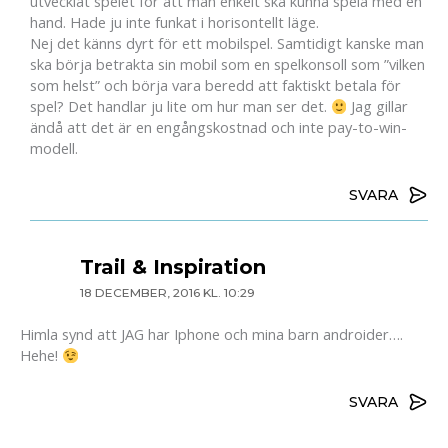
utvecklat spelet för att man enkelt ska kunna spela med en
hand. Hade ju inte funkat i horisontellt läge.
Nej det känns dyrt för ett mobilspel. Samtidigt kanske man
ska börja betrakta sin mobil som en spelkonsoll som ”vilken
som helst” och börja vara beredd att faktiskt betala för
spel? Det handlar ju lite om hur man ser det.
Jag gillar
ändå att det är en engångskostnad och inte pay-to-win-
modell.
SVARA
Trail & Inspiration
18 DECEMBER, 2016 KL. 10:29
Himla synd att JAG har Iphone och mina barn androider….
Hehe!
SVARA