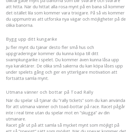
olikfärgade mynt på banorna som blir svårare och svårare
att hitta. När du hittat alla rosa mynt på en bana så kommer
det istället lila som kommer vara trixigare. På så vis kommer
du uppmuntras att utforska nya vägar och möjligheter på de
olika banorna.
Bygg upp ditt kungarike
Ju fler mynt du tjänar desto fler små hus och
uppgraderingar kommer du kunna köpa till ditt
svampkungarike i spelet. Du kommer även kunna låsa upp
nya karaktärer. De olika små sakerna du kan köpa låses upp
under spelets gång och ger en ytterligare motivation att
fortsätta samla mynt.
Utmana vänner och bottar på Toad Rally
När du spelar så tjänar du ”rally tickets” som du kan använda
för att utmana vänner och toad-bottar på race. Racet pågår
inte i real time utan du spelar mot en ”skugga” av din
utmanare.
Racet går ut på att samla så mycket mynt som möjligt på
ett så ”spexigt” sätt som möjligt. När du spexar kommer det