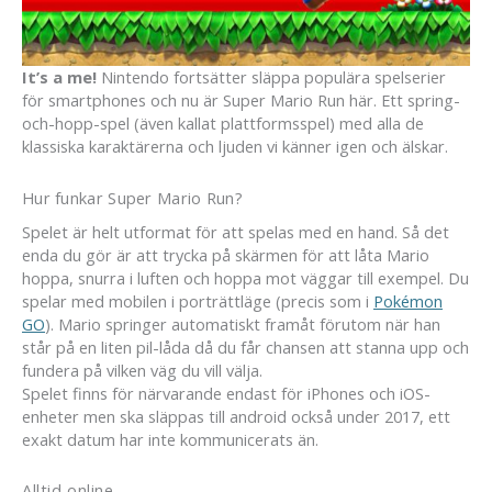
It’s a me!
Nintendo fortsätter släppa populära spelserier
för smartphones och nu är Super Mario Run här. Ett spring-
och-hopp-spel (även kallat plattformsspel) med alla de
klassiska karaktärerna och ljuden vi känner igen och älskar.
Hur funkar Super Mario Run?
Spelet är helt utformat för att spelas med en hand. Så det
enda du gör är att trycka på skärmen för att låta Mario
hoppa, snurra i luften och hoppa mot väggar till exempel. Du
spelar med mobilen i porträttläge (precis som i
Pokémon
GO
). Mario springer automatiskt framåt förutom när han
står på en liten pil-låda då du får chansen att stanna upp och
fundera på vilken väg du vill välja.
Spelet finns för närvarande endast för iPhones och iOS-
enheter men ska släppas till android också under 2017, ett
exakt datum har inte kommunicerats än.
Alltid online